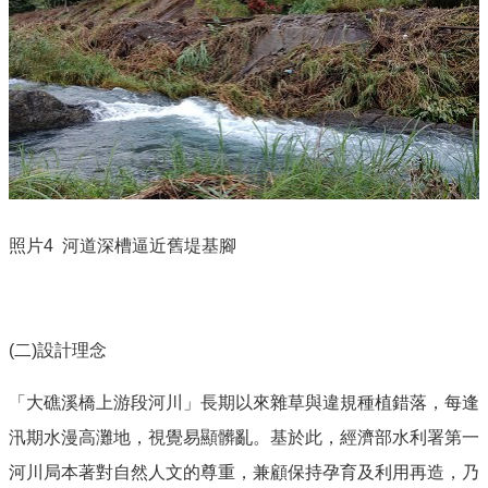
照片4
河道深槽逼近舊
堤基腳
(二)設計理念
「大礁溪橋上游段河川」長期以來雜草與違規種植錯落，每逢
汛期水漫高灘地，視覺易顯髒亂。基於此，經濟部水利署第一
河川局本著對自然人文的尊重，兼顧保持孕育及利用再造，乃