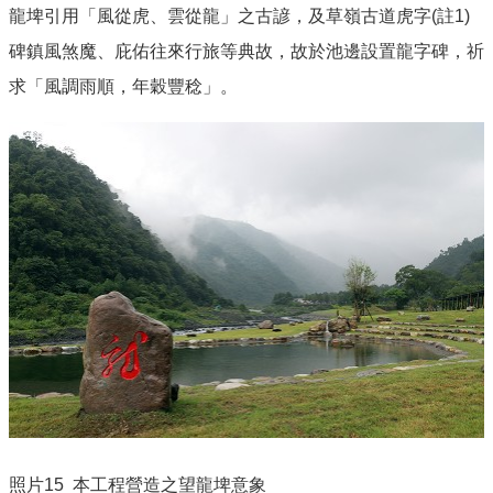
龍埤引用「風從虎、雲從龍」之古諺，及草嶺古道虎字
(
註
1)
碑鎮風煞魔、庇佑往來行旅等典故，故於池邊設置龍字碑，祈
求「風調雨順，年穀豐稔」。
照片
15 本工程營造之
望龍埤意象