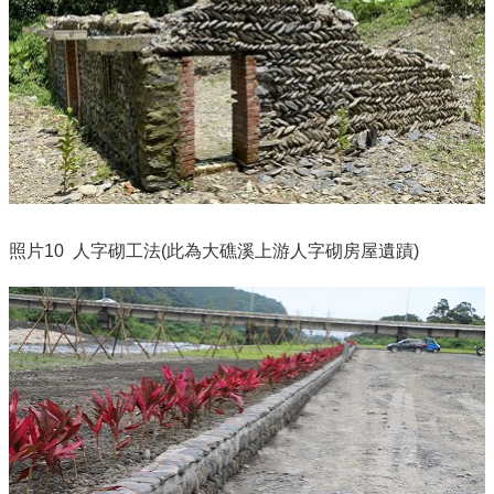
照片
10 人字砌工法(此為大礁溪上游人字砌房屋遺蹟)