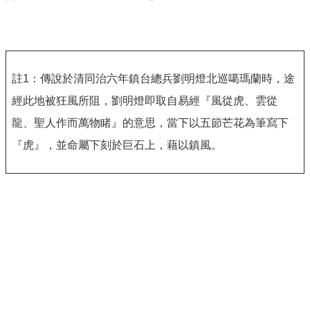
註
1
：傳說於清同治六年鎮台總兵劉明燈北巡噶瑪蘭時，途
經此地被狂風所阻，劉明燈即取自易經『風從虎、雲從
龍、聖人作而萬物睹』的意思，當下以五節芒花為筆寫下
『虎』，並命屬下刻於巨石上，藉以鎮風。