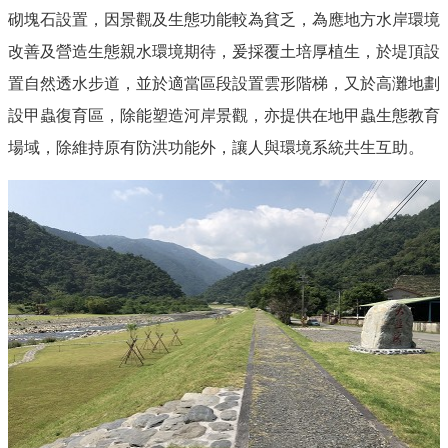
砌塊石設置，因景觀及生態功能較為貧乏，為應地方水岸環境
改善及營造生態親水環境期待，爰採覆土培厚植生，於堤頂設
置自然透水步道，並於適當區段設置雲形階梯，又於高灘地劃
設甲蟲復育區，除能塑造河岸景觀，亦提供在地甲蟲生態教育
場域，除維持原有防洪功能外，讓人與環境系統共生互助。