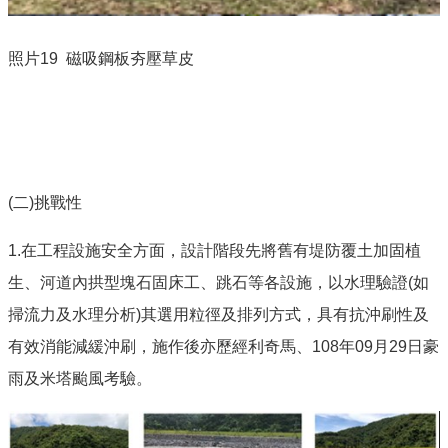
照片19
磁吸鋼板夯壓草皮
(二
)
挑戰性
1.在工程設施安全方面，設計階段先將舊有堤防覆土加固植
生、河道內拱型塊石固床工、跳石等各設施，以水理驗證
(
如
掃流力及水理分析
)
其選用粒徑及排列方式，具有抗沖刷性及
有效消能減緩沖刷，施作後亦歷經利奇馬、
108
年
09
月
29
日豪
雨及米塔颱風考驗。