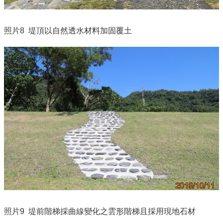
照片8
堤頂以自然透水材料加固覆土
照片9
堤前階梯採曲線變化之
雲形階梯且採用現地石材