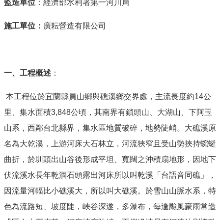
監造單位
：經濟部水利署第一河川局
施工單位：
廣耘營造有限公司
一、工程概述
：
本工程位於宜蘭縣員山鄉與礁溪鄉交界處，主流長度約14公
里、集水面積3,848公頃，其南界有鎖頭山、大湖山、下阿玉
山系，西鄰台北縣界，集水區地質破碎，地勢陡峭。大礁溪原
名為大乾溪，上游河床大石林立，河流狹窄且受山勢挾持蜿蜓
曲折，於圳頭出山谷後形成平坦、寬闊之沖積扇地形，因地下
伏流溪水長年乾涸石頭露出河床所以叫乾溪「台語音同礁」，
因流量河幅比小礁溪大，所以叫大礁溪。於雪山山脈水系，特
色為流路短、坡度陡，峽谷深遂，多瀑布，每逢颱風豪雨常造