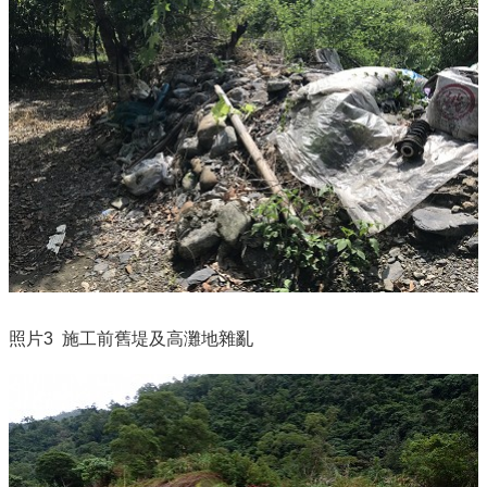
照片3
施工前舊堤及高灘地雜亂