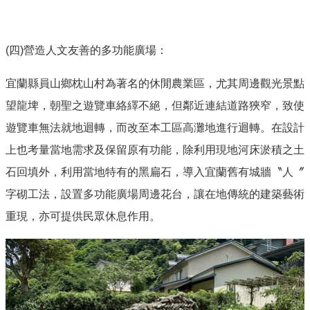
(四
)
營造人文友善的多功能廣場：
宜蘭縣員山鄉枕山村為著名的休閒農業區，尤其周邊觀光景點
望龍埤，朝聖之遊覽車絡繹不絕，但鄰近連結道路狹窄，致使
遊覽車無法就地迴轉，而改至本工區高灘地進行迴轉。在設計
上也考量當地需求及保留原有功能，除利用現地河床淤積之土
石回填外，利用當地特有的黑扁石，導入宜蘭舊有城牆〝人〞
字砌工法，設置多功能廣場周邊花台，讓在地傳統的建築藝術
重現，亦可提供民眾休息作用。