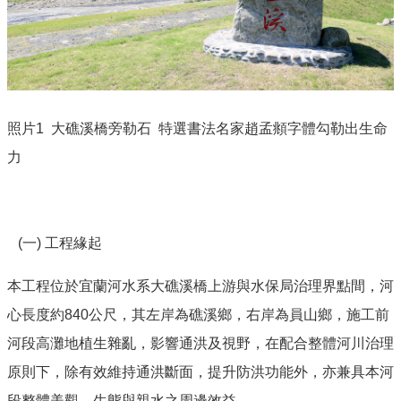
照片1 大礁溪橋旁勒石 特選書法名家趙孟頫字體勾勒出生命
力
(一) 工程緣起
本工程位於宜蘭河水系大礁溪橋上游與水保局治理界點間，河
心長度約840公尺，其左岸為礁溪鄉，右岸為員山鄉，施工前
河段高灘地植生雜亂，影響通洪及視野，在配合整體河川治理
原則下，除有效維持通洪斷面，提升防洪功能外，亦兼具本河
段整體美觀、生態與親水之周邊效益。