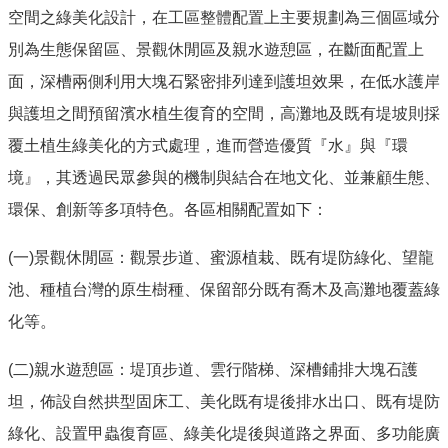
空間之綠美化設計，在工區整體配置上主要規劃為三個區域分
別為生態保留區、景觀休閒區及親水遊憩區，在斷面配置上
面，深槽兩側利用大塊石緊密排列達到護坦效果，在低水護岸
與護坦之間預留濱水植生復育的空間，高灘地及既有堤坡則採
覆土植生綠美化的方式處理，進而營造優質『水』與『環
境』，其透過民眾參與的機制與結合在地文化、並兼顧生態、
環保、創新等多項特色。各區相關配置如下：
(一)景觀休閒區：觀景步道、蜜源植栽、既有堤防綠化、望龍
池、種植台灣的原生樹種、保留部分既有喬木及高灘地覆蓋綠
化等。
(二)親水遊憩區：堤頂步道、雲行階梯、深槽鋪排大塊石護
坦，佈設自然拱型固床工、美化既有堤後排水出口、既有堤防
綠化、設置甲蟲復育區、綠美化堤後與道路之界面、多功能廣