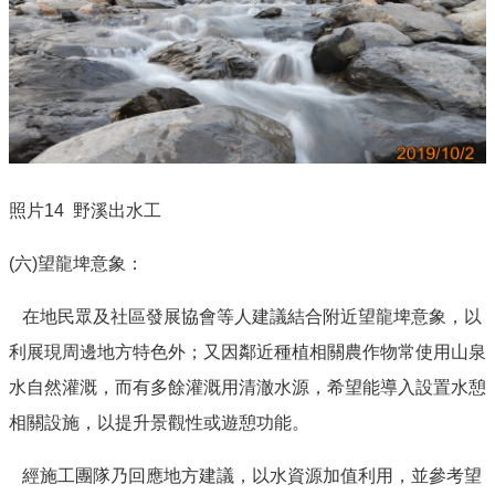
照片
14 野溪
出水工
(六
)
望龍埤意象：
在地民眾及社區發展協會等人建議結合附近望龍埤意象，以
利展現周邊地方特色外；又因鄰近種植相關農作物常使用山泉
水自然灌溉，而有多餘灌溉用清澈水源，希望能導入設置水憩
相關設施，以提升景觀性或遊憩功能。
經施工團隊乃回應地方建議，以水資源加值利用，並參考望