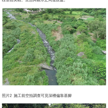
照片2 施工前空拍調查可見深槽偏靠基腳