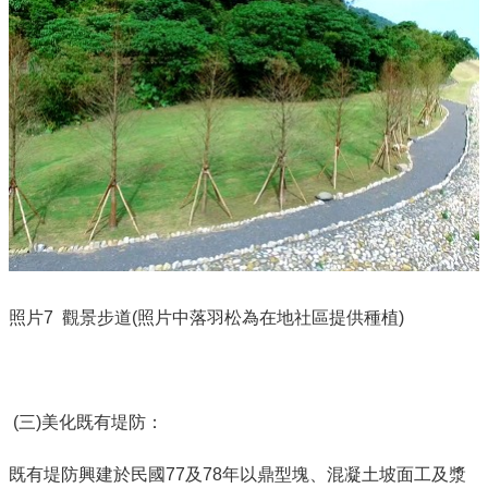
照片7
觀景步道(照片中落羽松為在地社區提供種植)
(三
)
美化既有堤防：
既有堤防興建於民國
77
及
78
年以鼎型塊、混凝土坡面工及漿