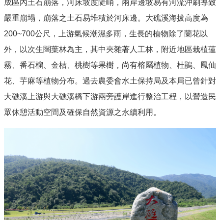
成區內土石崩落，河床坡度陡峭，兩岸邊坡易有河流沖刷導致
嚴重崩塌，崩落之土石易堆積於河床邊。大礁溪海拔高度為
200~700公尺，上游氣候潮濕多雨，生長的植物除了蘭花以
外，以次生闊葉林為主，其中夾雜著人工林，附近地區栽植蓮
霧、番石榴、金桔、桃樹等果樹，尚有榕屬植物、杜鵑、鳳仙
花、芋麻等植物分布。過去農委會水土保持局及本局已曾針對
大礁溪上游與大礁溪橋下游兩旁護岸進行整治工程，以營造民
眾休憩活動空間及確保自然資源之永續利用。