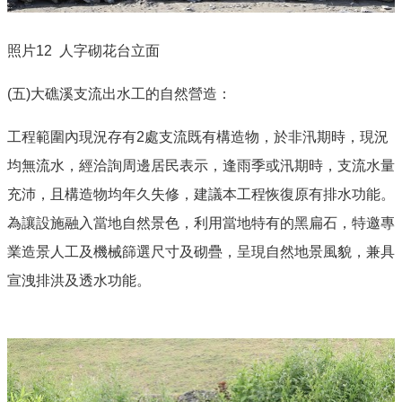
照片
12
人字砌花台立面
(五
)
大礁溪支流出水工的自然營造：
工程範圍內現況存有
2
處支流既有構造物，於非汛期時，現況
均無流水，經洽詢周邊居民表示，逢雨季或汛期時，支流水量
充沛，且構造物均年久失修，建議本工程恢復原有排水功能。
為讓設施融入當地自然景色，利用當地特有的黑扁石，特邀專
業造景人工及機械篩選尺寸及砌疊，呈現自然地景風貌，兼具
宣洩排洪及透水功能。