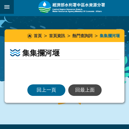
跳到主要內容區塊
:::
_
:::
:::
首頁
首頁資訊
熱門查詢詞
集集攔河堰
集集攔河堰
回上一頁
回最上面
:::