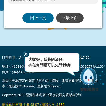
回上一頁
回最上面
:::
服務時間：週一至週五 AM08:00~12:00 PM13:30~17:30
大家好，我是阿滴仔!
有任何問題可以先問我噢!
地址：413210臺中市霧峰區峰堤路195號 電話：(04)23320579#1130
傳真：(04)2332-0484
為提供更為穩定的瀏覽品質與使用體驗，建議更新瀏覽器至以下版
本：最新版本Chrome、最新版本Firefox
智能服務台
Copyright 2017 經濟部水利署中區水資源分署版權所有
最後異動日期
115-08-07
瀏覽人次
1359