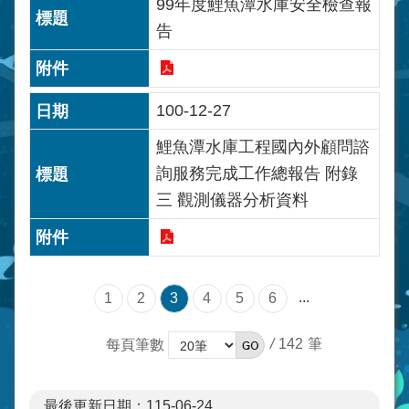
99年度鯉魚潭水庫安全檢查報
告
100-12-27
鯉魚潭水庫工程國內外顧問諮
詢服務完成工作總報告 附錄
三 觀測儀器分析資料
...
1
2
3
4
5
6
/
142
每頁筆數
最後更新日期：115-06-24