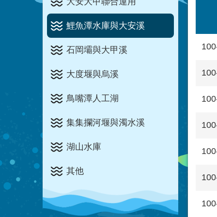
大安大甲聯合運用
鯉魚潭水庫與大安溪
100
石岡壩與大甲溪
100
大度堰與烏溪
鳥嘴潭人工湖
100
集集攔河堰與濁水溪
100
湖山水庫
100
其他
100
100