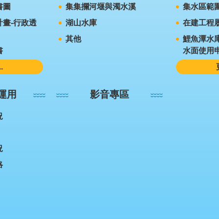
書圖
集集攔河堰與濁水溪
集水區範
畫-行政透
湖山水庫
在建工程
其他
鯉魚潭水
書
水面使用
.
運用
影音專區
況
況
略