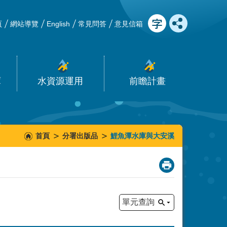
頁
網站導覽
English
常見問答
意見信箱
庫
水資源運用
前瞻計畫
首頁
分署出版品
鯉魚潭水庫與大安溪
_
單元查詢