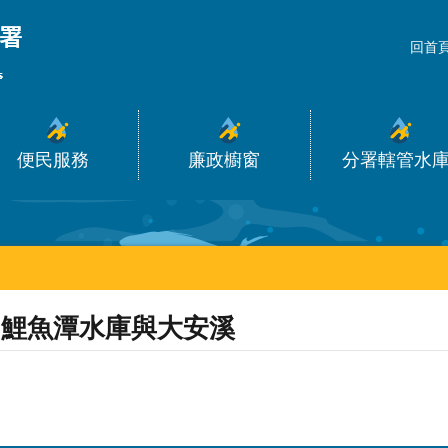
_
回首
便民服務
廉政櫥窗
分署轄管水
鯉魚潭水庫與大安溪