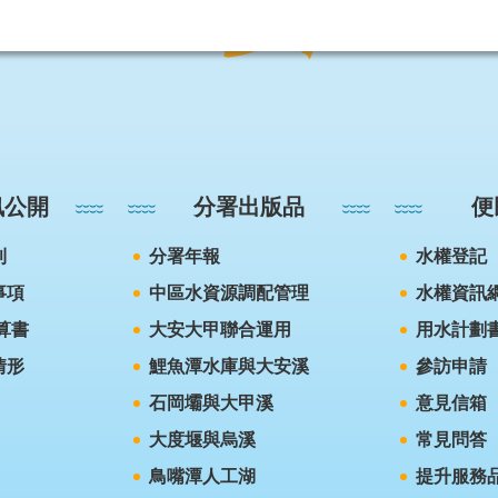
訊公開
分署出版品
便
則
分署年報
水權登記
事項
中區水資源調配管理
水權資訊
算書
大安大甲聯合運用
用水計劃
情形
鯉魚潭水庫與大安溪
參訪申請
石岡壩與大甲溪
意見信箱
大度堰與烏溪
常見問答
鳥嘴潭人工湖
提升服務