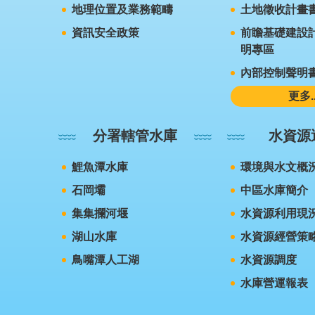
地理位置及業務範疇
土地徵收計畫
資訊安全政策
前瞻基礎建設計
明專區
內部控制聲明
更多..
分署轄管水庫
水資源
鯉魚潭水庫
環境與水文概
石岡壩
中區水庫簡介
集集攔河堰
水資源利用現
湖山水庫
水資源經營策
鳥嘴潭人工湖
水資源調度
水庫營運報表