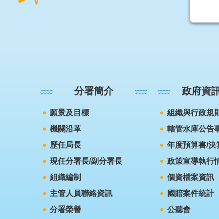
:::
分署簡介
政府資
願景及目標
組織與行政規
機關沿革
轄管水庫公告
歷任局長
年度預算書/決
現任分署長/副分署長
政策宣導執行
組織編制
個資檔案資訊
主管人員聯絡資訊
國賠案件統計
分署榮譽
公聽會