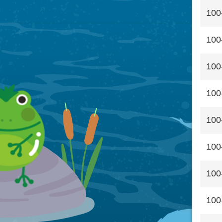
100
100
100
100
100
100
100
100