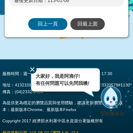
最後更新日期：115-01-06
回上一頁
回最上面
:::
服務時間：週一至週五 AM08:00~12:00 PM13:30~17:30
大家好，我是阿滴仔!
有任何問題可以先問我噢!
地址：413210臺中市霧峰區峰堤路195號 電話：(04)23320579#1130
傳真：(04)2332-0484
為提供更為穩定的瀏覽品質與使用體驗，建議更新瀏覽器至以下版
本：最新版本Chrome、最新版本Firefox
智能服務台
Copyright 2017 經濟部水利署中區水資源分署版權所有
最後異動日期
115-08-07
瀏覽人次
214