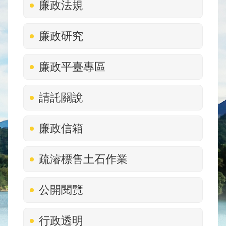
廉政法規
水
庫
壩
廉政研究
堰
廉政平臺專區
取
供
水
請託關說
系
統
廉政信箱
水
文
疏濬標售土石作業
水
量
統
公開閱覽
計
出
行政透明