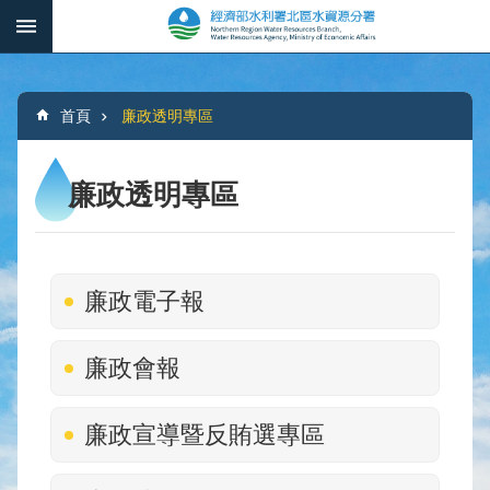
跳到主要內容區塊
:::
_
進
階
:::
搜
首頁
廉政透明專區
尋
廉政透明專區
本
分
署
廉政電子報
簡
介
廉政會報
水
文
廉政宣導暨反賄選專區
概
況