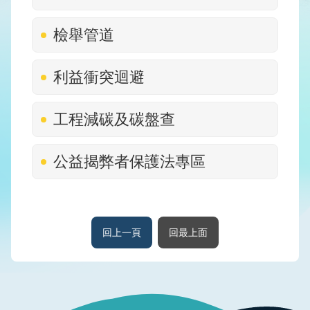
版
品
檢舉管道
專
區
利益衝突迴避
為
民
工程減碳及碳盤查
服
務
公益揭弊者保護法專區
廉
政
透
明
專
回上一頁
回最上面
區
政
府
資