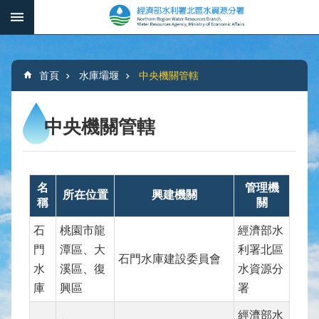
跳到主要內容區塊
:::
_
進
階
:::
搜
首頁
水庫壩堰
中央機關管轄
尋
中央機關管轄
本
分
署
名
管理機
所在位置
興建機關
稱
關
簡
介
石
桃園市龍
經濟部水
門
潭區、大
利署北區
水
石門水庫建設委員會
文
水
溪區、復
水資源分
概
庫
興區
署
況
經濟部水