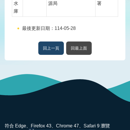
版
水
源局
署
品
庫
專
區
最後更新日期：114-05-28
為
民
回上一頁
回最上面
服
務
廉
政
透
明
專
區
政
:::
府
符合 Edge、Firefox 43、Chrome 47、Safari 9 瀏覽
資