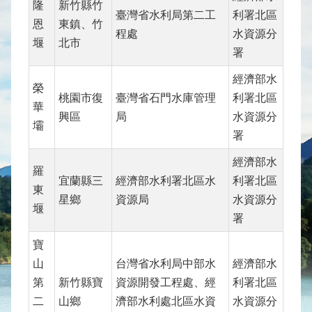
隆
新竹縣竹
水
臺灣省水利局第二工
利署北區
恩
東鎮、竹
庫
程處
水資源分
堰
北市
壩
署
堰
經濟部水
榮
取
桃園市復
臺灣省石門水庫管理
利署北區
華
供
興區
局
水資源分
水
壩
署
系
統
經濟部水
羅
宜蘭縣三
經濟部水利署北區水
利署北區
水
東
星鄉
資源局
水資源分
文
堰
署
水
量
寶
統
山
台灣省水利局中部水
經濟部水
計
第
新竹縣寶
資源開發工程處、經
利署北區
出
二
山鄉
濟部水利處北區水資
水資源分