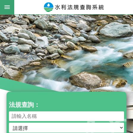
跳到主要內容區塊
:
進
階
搜
尋
最
新
消
息
法規查詢：
公
告
法
律