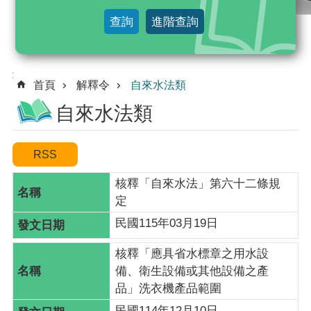
及
查詢
進階查詢
法
規
命
:::
令
首頁
解釋令
自來水法類
自來水法類
行
政
規
則
核釋「自來水法」第六十二條規
解
定
釋
民國115年03月19日
令
核釋「應具省水標章之用水設
綜
備、衛生設備或其他設備之產
合
品」洗衣機產品範圍
查
詢
民國114年12月10日