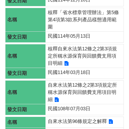
相
核釋「省水標章管理辦法」第5條
關
第4項第3款系列產品樣態適用範
法
圍
規
民國114年05月13日
網
站
核釋自來水法第12條之2第3項規
定所稱水源保育與回饋費支用項
草
目明細
案
民國114年03月18日
預
告
自來水法第12條之2第3項規定所
稱水源保育與回饋費支用項目明
網
細
站
民國108年07月03日
導
覽
自來水法第96條規定之解釋