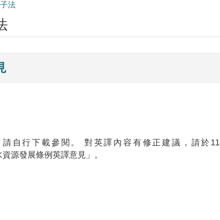
子法
法
見
下載參閱。 對英譯內容有修正建議，請於114/1/2
供再生水資源發展條例英譯意見」。