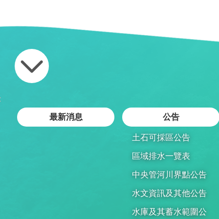
:
最新消息
公告
土石可採區公告
區域排水一覽表
中央管河川界點公告
水文資訊及其他公告
水庫及其蓄水範圍公