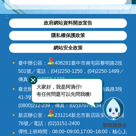
水
與
安
:::
全
政府網站資料開放宣告
水
隱私權保護政策
與
環
網站安全政策
境
臺中辦公區：
408281臺中市南屯區黎明路2段
訊
501號／電話：(04)2250-1250，(04)2250-1499／
息
與
傳真：(04)2250-1628
服
大家好，我是阿滴仔!
臺北辦公區：
106242臺北市大安區信義路3段
務
有任何問題可以先問我噢!
41-3號9-12樓／電話：(02)3707-3000，
(0800)212-239，傳真：(02)3707-3134
網
站
新店辦公室：
231214新北市新店區安和路三段
導
76號／電話：(02)3151-2400
智能服務台
覽
彈性上班時間：08:00~09:00,17:00~18:00﹔核心上