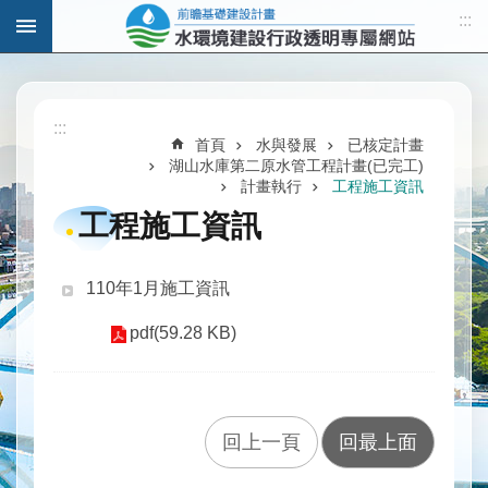
:::
跳到主要內容區塊
進
階
:::
搜
首頁
水與發展
已核定計畫
尋
湖山水庫第二原水管工程計畫(已完工)
計畫執行
工程施工資訊
工程施工資訊
計
畫
110年1月施工資訊
說
pdf(59.28 KB)
明
水
與
發
回上一頁
回最上面
展