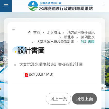
:::
跳到主要內容區塊
進
階
:::
搜
首頁
水與環境
地方政府案件資訊
尋
新北市
第四批次
大窠坑溪水環境營造計畫
設計書圖
設計書圖
計
畫
大窠坑溪水環境營造計畫-細部設計圖
說
pdf(33.87 MB)
明
水
與
發
回上一頁
回最上面
展