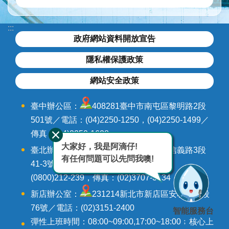
水
與
安
:::
全
政府網站資料開放宣告
水
隱私權保護政策
與
環
網站安全政策
境
臺中辦公區：
408281臺中市南屯區黎明路2段
訊
501號／電話：(04)2250-1250，(04)2250-1499／
息
與
傳真：(04)2250-1628
服
大家好，我是阿滴仔!
臺北辦公區：
106242臺北市大安區信義路3段
務
有任何問題可以先問我噢!
41-3號9-12樓／電話：(02)3707-3000，
(0800)212-239，傳真：(02)3707-3134
網
站
新店辦公室：
231214新北市新店區安和路三段
導
76號／電話：(02)3151-2400
智能服務台
覽
彈性上班時間：08:00~09:00,17:00~18:00﹔核心上