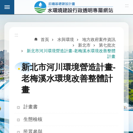
:::
跳到主要內容區塊
進
階
:::
搜
首頁
水與環境
地方政府案件資訊
尋
新北市
第七批次
新北市河川環境營造計畫-老梅溪水環境改善整體
計畫
新北市河川環境營造計畫-
計
老梅溪水環境改善整體計
畫
說
畫
明
水
計畫書
與
發
生態檢核
展
民眾參與