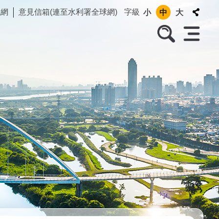
訊網
意見信箱(連至水利署全球網)
字級
小
中
大