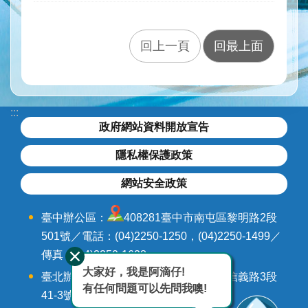
水
與
安
回上一頁
回最上面
全
水
與
環
:::
境
政府網站資料開放宣告
訊
隱私權保護政策
息
與
網站安全政策
服
務
臺中辦公區：
408281臺中市南屯區黎明路2段
501號／電話：(04)2250-1250，(04)2250-1499／
網
傳真：(04)2250-1628
站
導
大家好，我是阿滴仔!
臺北辦公區：
106242臺北市大安區信義路3段
覽
有任何問題可以先問我噢!
41-3號9-12樓／電話：(02)3707-3000，