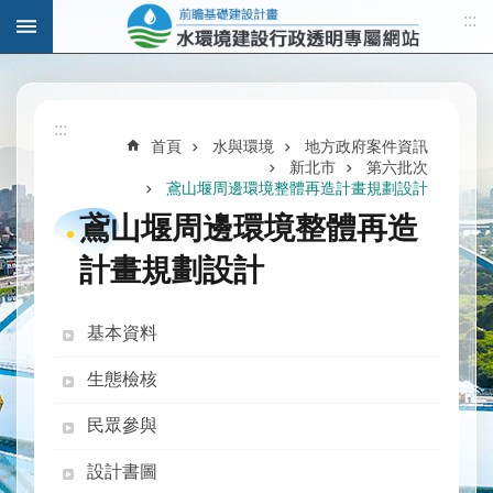
:::
跳到主要內容區塊
進
階
:::
搜
首頁
水與環境
地方政府案件資訊
尋
新北市
第六批次
鳶山堰周邊環境整體再造計畫規劃設計
鳶山堰周邊環境整體再造
計畫規劃設計
計
畫
說
基本資料
明
生態檢核
水
與
民眾參與
發
展
設計書圖