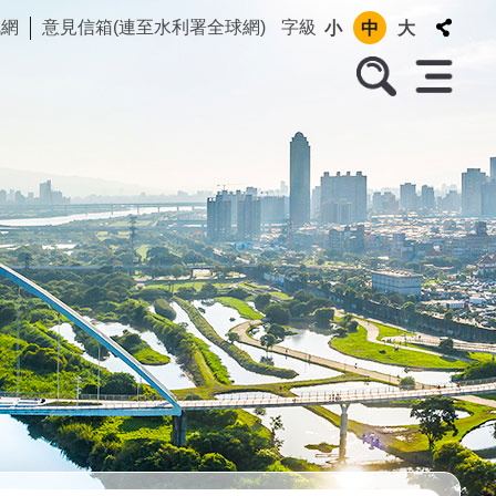
訊網
意見信箱(連至水利署全球網)
字級
小
中
大