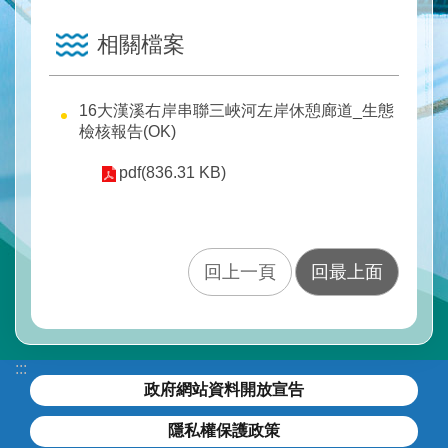
水
與
相關檔案
安
全
水
16大漢溪右岸串聯三峽河左岸休憩廊道_生態
與
檢核報告(OK)
環
pdf(836.31 KB)
境
訊
息
與
回上一頁
回最上面
服
務
網
:::
站
政府網站資料開放宣告
導
覽
隱私權保護政策