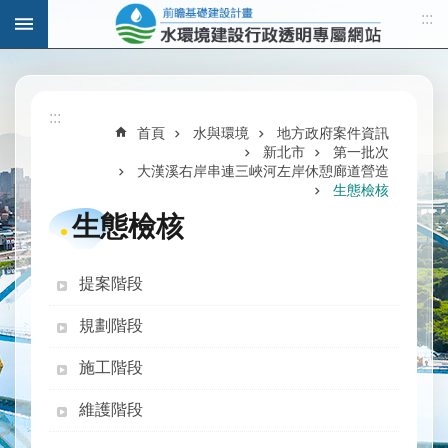
:::
跳到主要內容區塊
進
階
:::
搜
首頁
水與環境
地方政府案件資訊
尋
新北市
第一批次
大漢溪右岸串連三峽河左岸休憩廊道營造
生態檢核
生態檢核
計
畫
提案階段
說
明
規劃階段
水
施工階段
與
發
維護階段
展