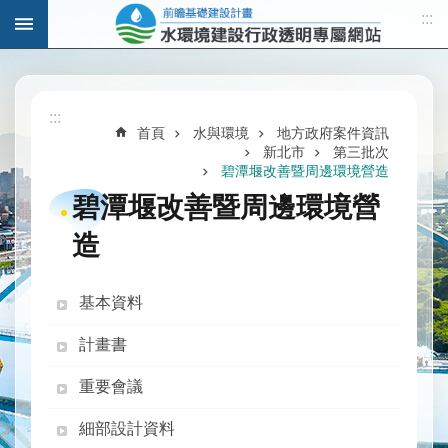
:::
跳到主要內容區塊
進
階
:::
搜
首頁
水與環境
地方政府案件資訊
尋
新北市
第三批次
碧潭堰改善暨周邊環境營造
碧潭堰改善暨周邊環境營
造
計
畫
說
基本資料
明
計畫書
水
與
重要會議
發
展
細部設計資料