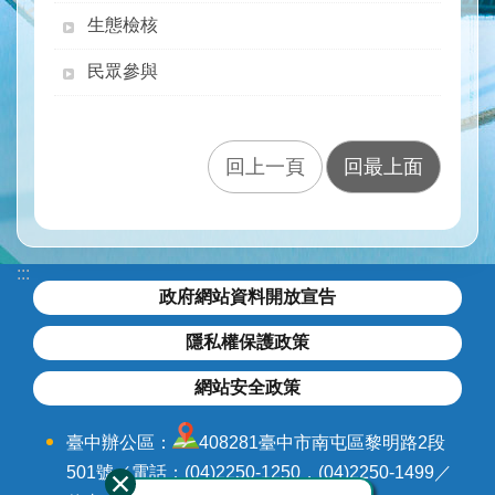
水
生態檢核
與
安
民眾參與
全
水
與
回上一頁
回最上面
環
境
訊
息
:::
與
政府網站資料開放宣告
服
務
隱私權保護政策
網
網站安全政策
站
導
臺中辦公區：
408281臺中市南屯區黎明路2段
覽
501號／電話：(04)2250-1250，(04)2250-1499／