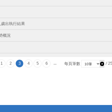
入歲出執行結果
趨勢概況
...
1
2
3
4
5
6
/
2
每頁筆數