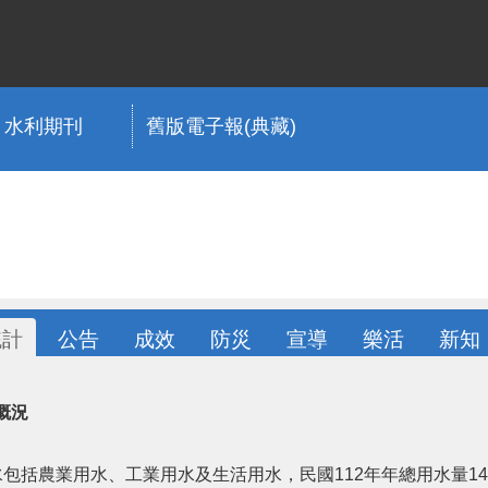
水利期刊
舊版電子報(典藏)
統計
公告
成效
防災
宣導
樂活
新知
概況
括農業用水、工業用水及生活用水，民國112年年總用水量144.2