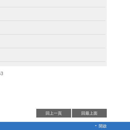
53
回上一頁
回最上面
開啟