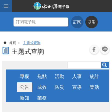
跳到主要內容區塊
進
階
訂閱
取消
搜
尋
主
首頁
主題式查詢
題
式
主題式查詢
查
詢
近
期
專欄
焦點
活動
人事
統計
電
子
公告
成效
防災
宣導
樂活
報
新知
業務
水
利
期