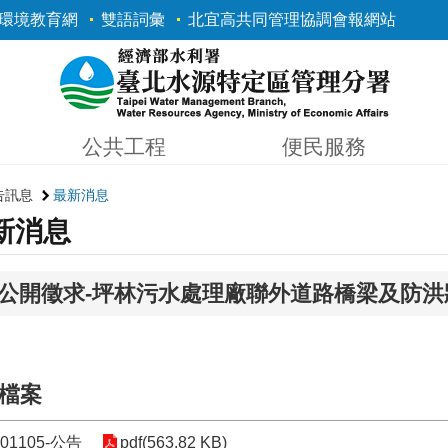
環境教育網
雙語詞彙
北宜高共同管理協調會報網站
公共工程
便民服務
告訊息
最新消息
新消息
公開徵求-坪林污水處理廠聯外道路橋梁及防洪
檔案
01105-公告
pdf(563.82 KB)