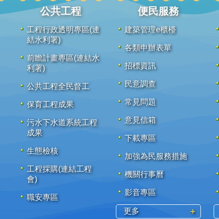
公共工程
便民服務
工程行政透明專區(連
建築管理e櫃檯
結水利署)
各類申辦表單
前瞻計畫專區(連結水
招標資訊
利署)
民意調查
公共工程全民督工
常見問題
保育工程成果
意見信箱
污水下水道系統工程
成果
下載專區
生態檢核
加強為民服務措施
工程採購(連結工程
機關行事曆
會)
影音專區
職安專區
更多