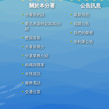
關於本分署
公告訊息
分署長的話
最新消息
臺北水源特定區3D介
採購公告
紹
我們的榮譽
歷屆首長
水利署公告
分署長簡介
分署業務介紹
組織與職掌
水情資訊
服務電話
交通位置