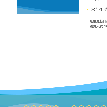
水質課-
最後更新日期:
瀏覽人次:
1