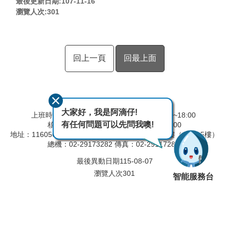
最後更新日期:107-11-16
瀏覽人次:
301
回上一頁
回最上面
大家好，我是阿滴仔!
上班時間 彈性上班時間：08:00~09:00,17:00~18:00
有任何問題可以先問我噢!
核心上班時間：09:00~12:30,13:30~17:00
地址：116056 臺北市文山區羅斯福路六段168號4樓（3樓～5樓）
總機：02-29173282 傳真：02-29117280
最後異動日期
115-08-07
瀏覽人次
301
智能服務台