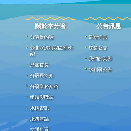
關於本分署
公告訊息
分署長的話
最新消息
臺北水源特定區3D介
採購公告
紹
我們的榮譽
歷屆首長
水利署公告
分署長簡介
分署業務介紹
組織與職掌
水情資訊
服務電話
交通位置