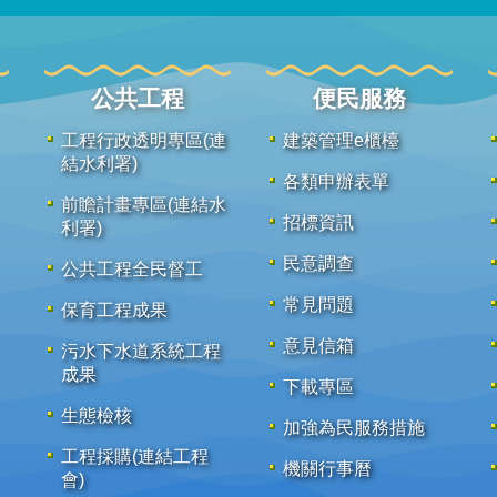
公共工程
便民服務
工程行政透明專區(連
建築管理e櫃檯
結水利署)
各類申辦表單
前瞻計畫專區(連結水
招標資訊
利署)
民意調查
公共工程全民督工
常見問題
保育工程成果
意見信箱
污水下水道系統工程
成果
下載專區
生態檢核
加強為民服務措施
工程採購(連結工程
機關行事曆
會)