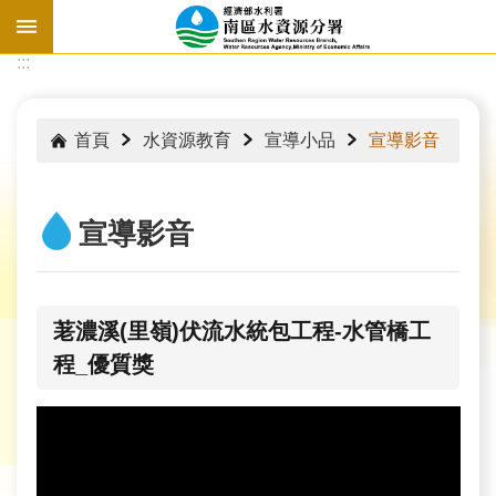
跳到主要內容區塊
:::
:::
首頁
水資源教育
宣導小品
宣導影音
宣導影音
荖濃溪(里嶺)伏流水統包工程-水管橋工
程_優質獎
水
情
資