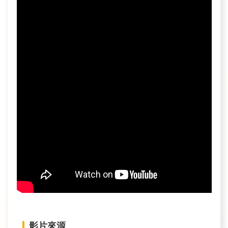
訊
業
務
推
動
水
資
源
教
育
環
境
教
影片來源