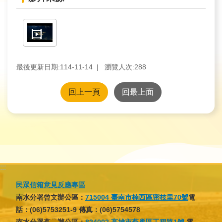
育
為
民
服
最後更新日期:114-11-14
瀏覽人次:
288
務
回上一頁
回最上面
關
於
我
們
廉
:::
政
民眾信箱意見反應專區
櫥
南水分署曾文辦公區：
715004 臺南市楠西區密枝里70號
電
窗
話：(06)5753251-9 傳真：(06)5754578