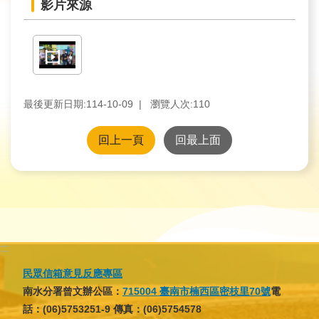
育
影片來源
為
民
服
務
最後更新日期:114-10-09
瀏覽人次:
110
關
回上一頁
回最上面
於
我
們
廉
:::
政
民眾信箱意見反應專區
櫥
南水分署曾文辦公區：
715004 臺南市楠西區密枝里70號
電
窗
話：(06)5753251-9 傳真：(06)5754578