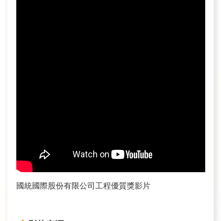
訊
業
務
推
動
水
資
源
教
育
環
國統國際股份有限公司工程優質獎影片
境
教