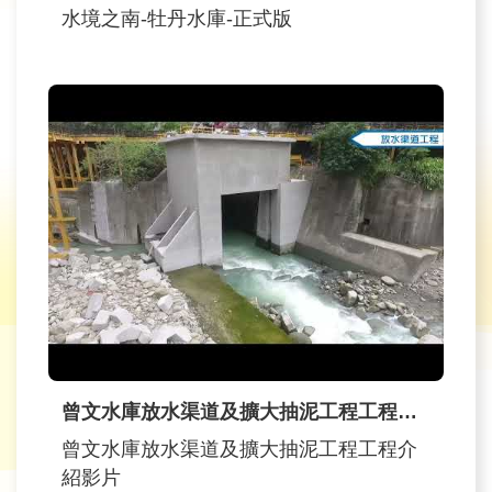
水境之南-牡丹水庫-正式版
旅
遊
網
政
府
網
站
資
料
開
放
宣
告
曾文水庫放水渠道及擴大抽泥工程工程介紹影片
隱
私
曾文水庫放水渠道及擴大抽泥工程工程介
權
紹影片