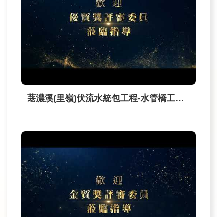
訊
業
務
推
動
荖濃溪(里嶺)伏流水統包工程-水管橋工程_優質獎
水
資
源
教
育
環
境
教