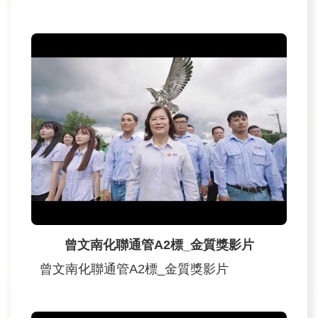
政
策
宣
告
安
全
性
政
策
曾文南化聯通管A2標_金質獎影片
曾文南化聯通管A2標_金質獎影片