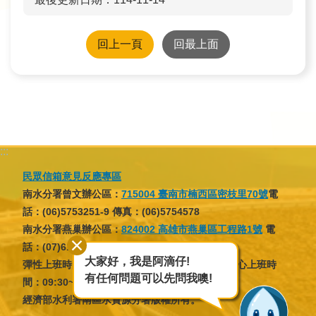
回上一頁
回最上面
:::
民眾信箱意見反應專區
南水分署曾文辦公區：
715004 臺南市楠西區密枝里70號
電
話：(06)5753251-9 傳真：(06)5754578
南水分署燕巢辦公區：
824002 高雄市燕巢區工程路1號
電
話：(07)6166137 傳真：(07)6166046
大家好，我是阿滴仔!
彈性上班時間：07:30~09:30，16:30~18:30；核心上班時
有任何問題可以先問我噢!
間：09:30~12:30，13:30~16:30
經濟部水利署南區水資源分署版權所有。