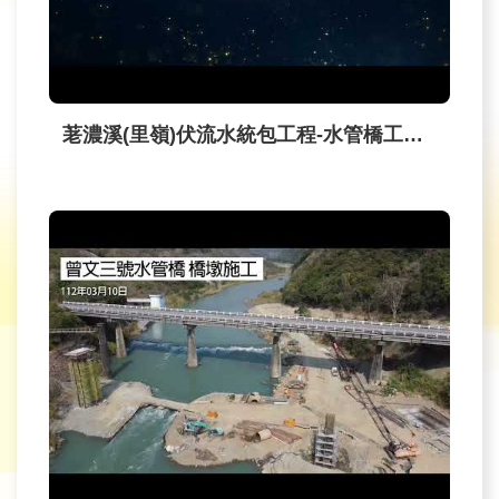
育
為
民
服
荖濃溪(里嶺)伏流水統包工程-水管橋工程_金質獎
務
關
於
我
們
廉
政
櫥
窗