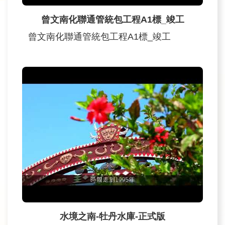
民
曾文南化聯通管統包工程A1標_竣工
眾
曾文南化聯通管統包工程A1標_竣工
信
箱
網
站
導
覽
English
兒
童
網
曾
水境之南-牡丹水庫-正式版
文