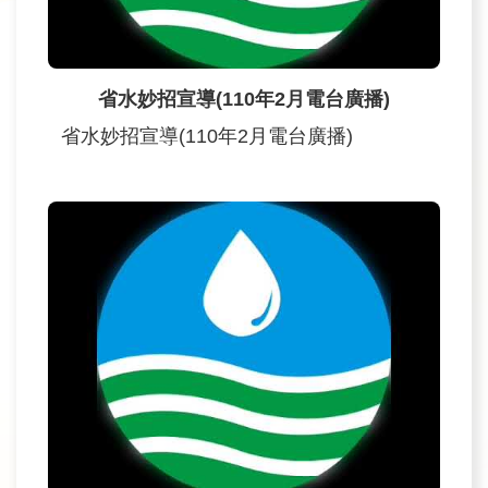
民
眾
信
省水妙招宣導(110年2月電台廣播)
箱
省水妙招宣導(110年2月電台廣播)
網
站
導
覽
English
兒
童
網
曾
文