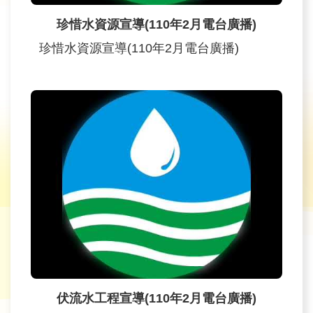
旅
珍惜水資源宣導(110年2月電台廣播)
遊
網
珍惜水資源宣導(110年2月電台廣播)
政
府
網
站
資
料
開
放
宣
告
隱
私
權
伏流水工程宣導(110年2月電台廣播)