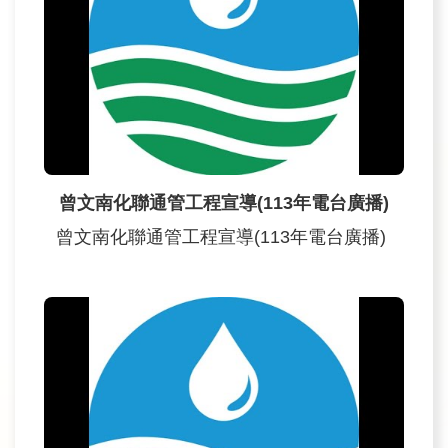
訊
業
務
推
動
曾文南化聯通管工程宣導(113年電台廣播)
水
資
曾文南化聯通管工程宣導(113年電台廣播)
源
教
育
環
境
教