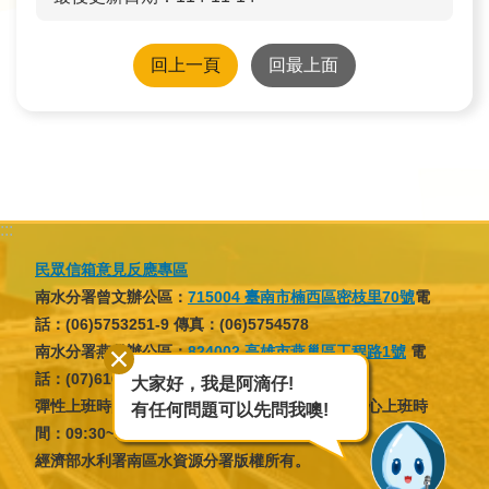
回上一頁
回最上面
:::
民眾信箱意見反應專區
南水分署曾文辦公區：
715004 臺南市楠西區密枝里70號
電
話：(06)5753251-9 傳真：(06)5754578
南水分署燕巢辦公區：
824002 高雄市燕巢區工程路1號
電
話：(07)6166137 傳真：(07)6166046
大家好，我是阿滴仔!
彈性上班時間：07:30~09:30，16:30~18:30；核心上班時
有任何問題可以先問我噢!
間：09:30~12:30，13:30~16:30
經濟部水利署南區水資源分署版權所有。