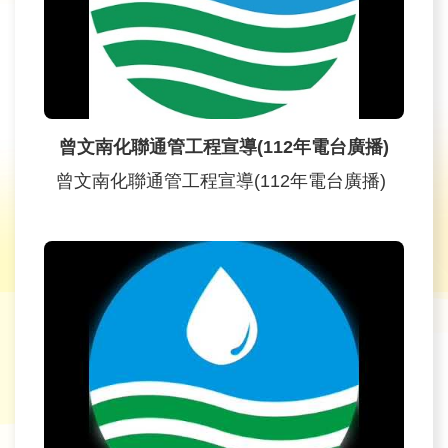
育
為
民
服
務
曾文南化聯通管工程宣導(112年電台廣播)
曾文南化聯通管工程宣導(112年電台廣播)
關
於
我
們
廉
政
櫥
窗