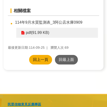
訊
相關檔案
業
務
114年9月水質監測表_3阿公店水庫0909
推
pdf(91.99 KB)
動
最後更新日期:114-09-25
瀏覽人次:
69
水
資
回上一頁
回最上面
源
教
育
環
境
:::
教
民眾信箱意見反應專區