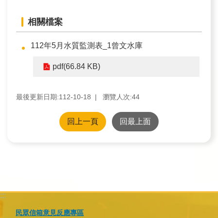
訊
相關檔案
業
務
112年5月水質監測表_1曾文水庫
推
pdf(66.84 KB)
動
最後更新日期:112-10-18
瀏覽人次:
44
水
資
回上一頁
回最上面
源
教
育
環
境
:::
教
民眾信箱意見反應專區