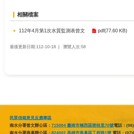
訊
相關檔案
業
務
112年4月第1次水質監測表曾文
pdf(77.60 KB)
推
動
最後更新日期:112-10-18
瀏覽人次:
58
水
資
源
教
育
:::
環
民眾信箱意見反應專區
境
南水分署曾文辦公區：
715004 臺南市楠西區密枝里70號
電話：(06)
教
南水分署燕巢辦公區：
824002 高雄市燕巢區工程路1號
電話：(07)6