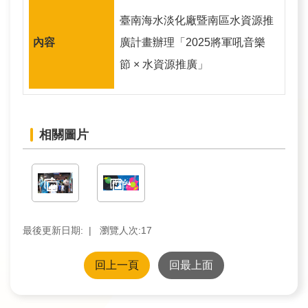
訊
臺南海水淡化廠暨南區水資源推
廣計畫辦理「2025將軍吼音樂
業
務
節 × 水資源推廣」
推
動
相關圖片
水
資
源
教
育
最後更新日期:
瀏覽人次:
17
環
回上一頁
回最上面
境
教