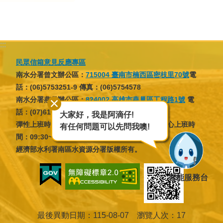
育
為
民
:::
服
民眾信箱意見反應專區
務
南水分署曾文辦公區：
715004 臺南市楠西區密枝里70號
電
話：(06)5753251-9 傳真：(06)5754578
關
南水分署燕巢辦公區：
824002 高雄市燕巢區工程路1號
電
於
話：(07)6166137 傳真：(07)6166046
大家好，我是阿滴仔!
我
彈性上班時間：07:30~09:30，16:30~18:30；核心上班時
有任何問題可以先問我噢!
間：09:30~12:30，13:30~16:30
們
經濟部水利署南區水資源分署版權所有。
廉
智能服務台
政
櫥
窗
最後異動日期
115-08-07
瀏覽人次
17