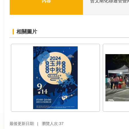
內容
曾文南化聯通管暨
訊
業
務
相關圖片
推
動
水
資
源
教
育
環
境
教
最後更新日期:
瀏覽人次:
37