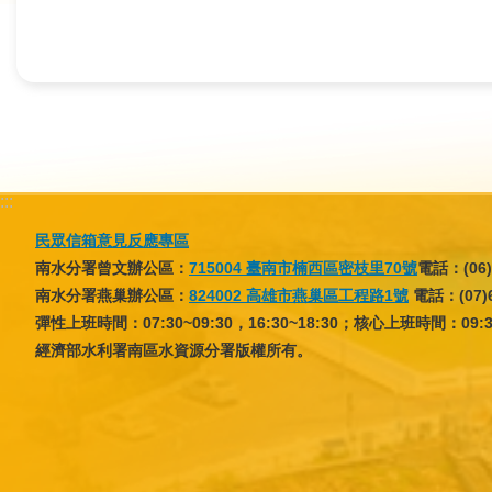
育
為
民
服
務
:::
關
民眾信箱意見反應專區
於
南水分署曾文辦公區：
715004 臺南市楠西區密枝里70號
電話：(06)
我
南水分署燕巢辦公區：
824002 高雄市燕巢區工程路1號
電話：(07)6
們
彈性上班時間：07:30~09:30，16:30~18:30；核心上班時間：09:30~
經濟部水利署南區水資源分署版權所有。
廉
政
櫥
窗