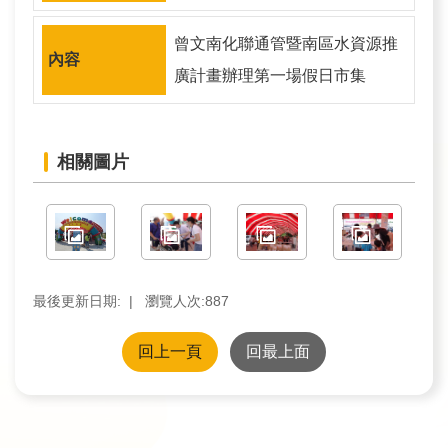
訊
曾文南化聯通管暨南區水資源推
業
廣計畫辦理第一場假日市集
務
推
動
相關圖片
水
資
源
教
最後更新日期:
瀏覽人次:
887
育
回上一頁
回最上面
環
境
教