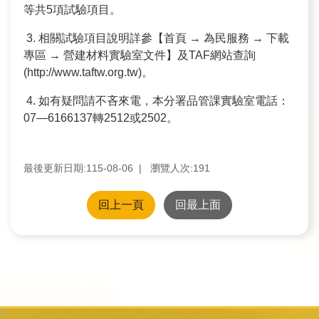
訊
等共5項試驗項目。
3. 相關試驗項目說明詳參【首頁 → 為民服務 → 下載
業
專區 → 營建材料實驗室文件】及TAF網站查詢
務
(http://www.taftw.org.tw)。
推
4. 如有疑問請不吝來電，本分署品管課實驗室電話：
動
07—6166137轉2512或2502。
水
資
最後更新日期:115-08-06
瀏覽人次:
191
源
教
回上一頁
回最上面
育
環
境
教
:::