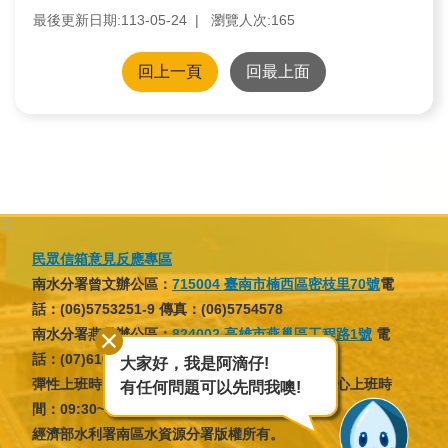
訊
最後更新日期:113-05-24
瀏覽人次:
165
業
回上一頁
回最上面
務
推
動
水
:::
資
源
民眾信箱意見反應專區
南水分署曾文辦公區：
715004 臺南市楠西區密枝里70號
電
教
話：(06)5753251-9 傳真：(06)5754578
育
南水分署燕巢辦公區：
824002 高雄市燕巢區工程路1號
電
話：(07)6166137 傳真：(07)6166046
大家好，我是阿滴仔!
環
彈性上班時間：07:30~09:30，16:30~18:30；核心上班時
有任何問題可以先問我噢!
境
間：09:30~12:30，13:30~16:30
教
經濟部水利署南區水資源分署版權所有。