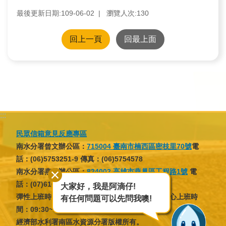
訊
最後更新日期:109-06-02
瀏覽人次:
130
業
回上一頁
回最上面
務
推
動
水
:::
資
源
民眾信箱意見反應專區
教
南水分署曾文辦公區：
715004 臺南市楠西區密枝里70號
電
育
話：(06)5753251-9 傳真：(06)5754578
南水分署燕巢辦公區：
824002 高雄市燕巢區工程路1號
電
話：(07)6166137 傳真：(07)6166046
環
大家好，我是阿滴仔!
彈性上班時間：07:30~09:30，16:30~18:30；核心上班時
有任何問題可以先問我噢!
境
間：09:30~12:30，13:30~16:30
教
經濟部水利署南區水資源分署版權所有。