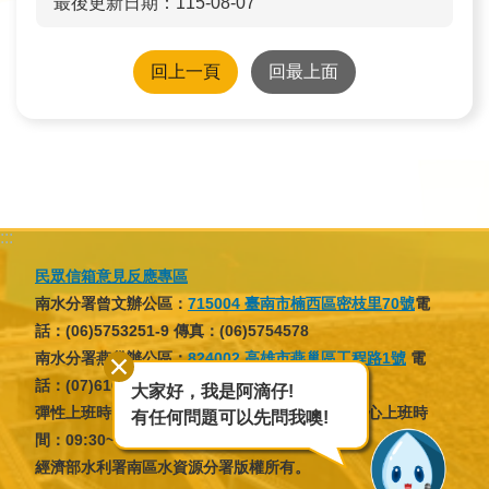
最後更新日期：115-08-07
民
眾
回上一頁
回最上面
信
箱
網
站
導
:::
覽
民眾信箱意見反應專區
English
南水分署曾文辦公區：
715004 臺南市楠西區密枝里70號
電
話：(06)5753251-9 傳真：(06)5754578
兒
南水分署燕巢辦公區：
824002 高雄市燕巢區工程路1號
電
童
話：(07)6166137 傳真：(07)6166046
大家好，我是阿滴仔!
網
彈性上班時間：07:30~09:30，16:30~18:30；核心上班時
有任何問題可以先問我噢!
間：09:30~12:30，13:30~16:30
曾
經濟部水利署南區水資源分署版權所有。
文