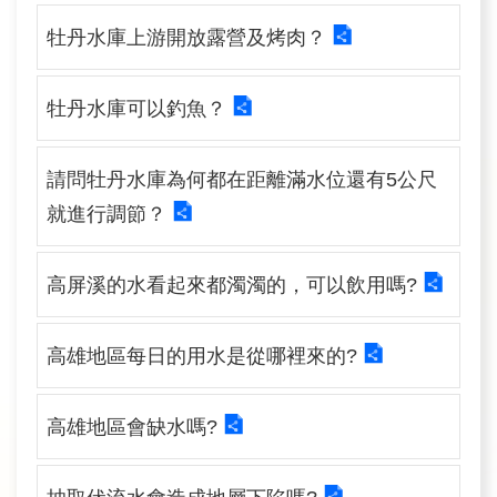
訊
牡丹水庫上游開放露營及烤肉？
業
務
牡丹水庫可以釣魚？
推
動
請問牡丹水庫為何都在距離滿水位還有5公尺
就進行調節？
水
資
高屏溪的水看起來都濁濁的，可以飲用嗎?
源
教
育
高雄地區每日的用水是從哪裡來的?
環
高雄地區會缺水嗎?
境
教