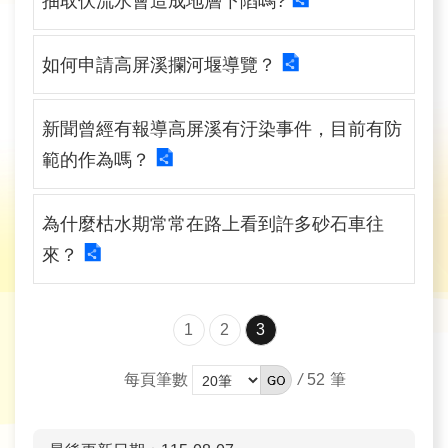
抽取伏流水會造成地層下陷嗎?
育
為
如何申請高屏溪攔河堰導覽？
民
服
新聞曾經有報導高屏溪有汙染事件，目前有防
務
範的作為嗎？
關
為什麼枯水期常常在路上看到許多砂石車往
於
我
來？
們
1
2
3
廉
政
/
52
每頁筆數
櫥
窗