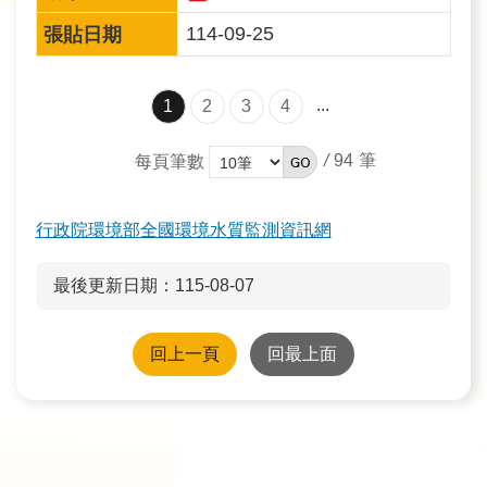
政
策
114-09-25
宣
告
...
1
2
3
4
安
全
/
94
每頁筆數
性
政
行政院環境部全國環境水質監測資訊網
策
最後更新日期：115-08-07
回上一頁
回最上面