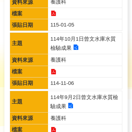
養護科
旅
遊
網
115-01-05
政
114年10月1日曾文水庫水質
府
網
檢驗成果
站
養護科
資
料
開
114-11-06
放
宣
114年9月2日曾文水庫水質檢
告
驗成果
隱
養護科
私
權