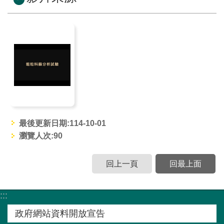
窗
口
生
態
圖
資
網
站
最後更新日期:114-10-01
導
瀏覽人次:
90
覽
回上一頁
回最上面
回
首
:::
頁
政府網站資料開放宣告