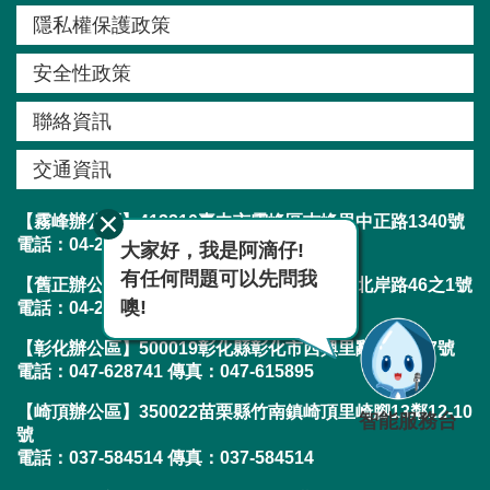
English
隱私權保護政策
政
安全性政策
府
網
聯絡資訊
站
資
交通資訊
料
【霧峰辦公區】413210臺中市霧峰區吉峰里中正路1340號
開
電話：04-23304788 傳真：04-23300282
大家好，我是阿滴仔!
放
有任何問題可以先問我
宣
【舊正辦公區】413001臺中市霧峰區舊正里北岸路46之1號
噢!
電話：04-23304788 傳真：04-23303019
告
【彰化辦公區】500019彰化縣彰化市西興里辭修路217號
隱
電話：047-628741 傳真：047-615895
私
【崎頂辦公區】350022苗栗縣竹南鎮崎頂里崎腳13鄰12-10
智能服務台
權
號
保
電話：037-584514 傳真：037-584514
護