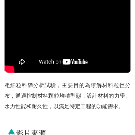
紹
規
劃
知
識
亮
點
計
畫
粗細粒料篩分析試驗，主要目的為瞭解材料粒徑分
資
布，通過控制材料顆粒堆積型態，設計材料的力學、
訊
公
水力性能和耐久性，以滿足特定工程的功能需求。
開
服
影片來源
務