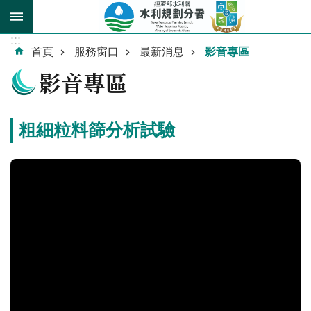
跳到主要內容區塊
:::
進
首頁
服務窗口
最新消息
影音專區
階
影音專區
搜
尋
粗細粒料篩分析試驗
關
於
我
們
業
務
介