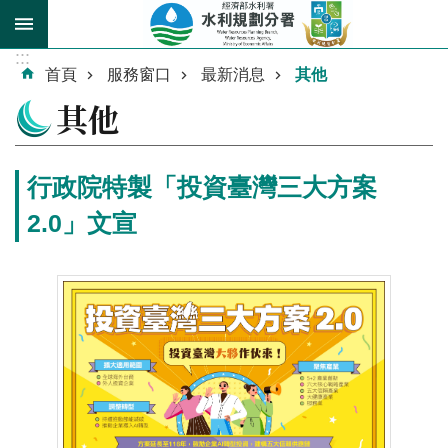
跳到主要內容區塊
:::
進
首頁
服務窗口
最新消息
其他
階
其他
搜
尋
行政院特製「投資臺灣三大方案
2.0」文宣
關
於
我
們
業
務
介