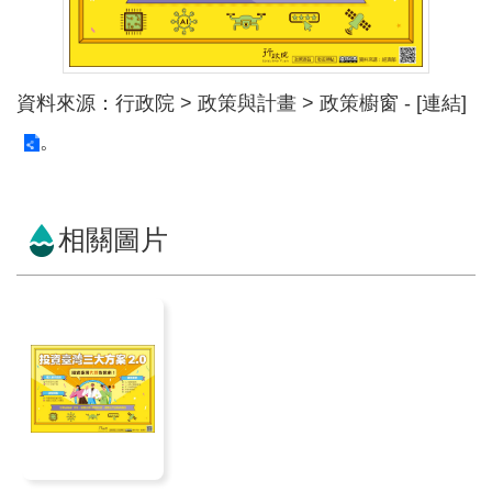
紹
規
劃
資料來源：行政院 > 政策與計畫 > 政策櫥窗 -
[連結]
知
。
識
亮
點
相關圖片
計
畫
資
訊
公
開
服
務