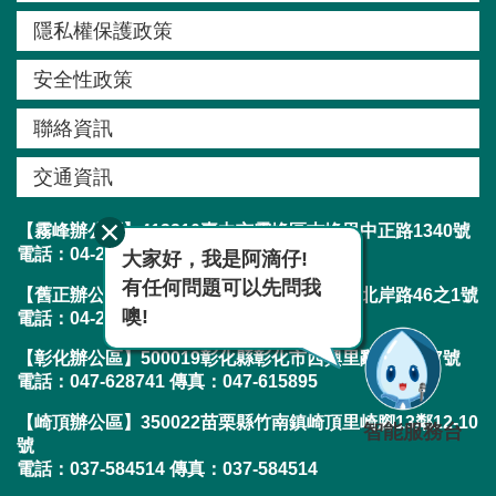
窗
隱私權保護政策
口
安全性政策
生
聯絡資訊
態
圖
交通資訊
資
【霧峰辦公區】413210臺中市霧峰區吉峰里中正路1340號
網
電話：04-23304788 傳真：04-23300282
大家好，我是阿滴仔!
站
有任何問題可以先問我
【舊正辦公區】413001臺中市霧峰區舊正里北岸路46之1號
導
噢!
電話：04-23304788 傳真：04-23303019
覽
【彰化辦公區】500019彰化縣彰化市西興里辭修路217號
回
電話：047-628741 傳真：047-615895
首
【崎頂辦公區】350022苗栗縣竹南鎮崎頂里崎腳13鄰12-10
智能服務台
頁
號
電話：037-584514 傳真：037-584514