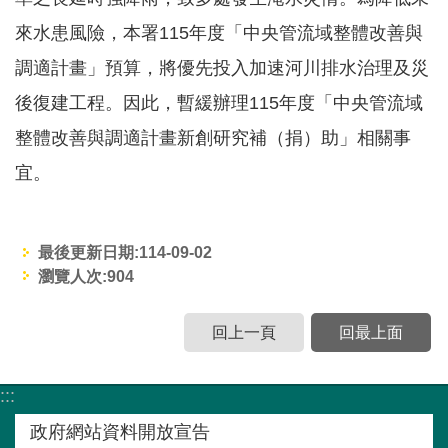
紹
來水患風險，本署115年度「中央管流域整體改善與
規
調適計畫」預算，將優先投入加速河川排水治理及災
劃
後復建工程。因此，暫緩辦理115年度「中央管流域
知
識
整體改善與調適計畫新創研究補（捐）助」相關事
宜。
亮
點
計
畫
最後更新日期:114-09-02
瀏覽人次:
904
資
訊
回上一頁
回最上面
公
開
:::
服
政府網站資料開放宣告
務