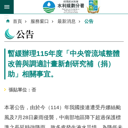
跳到主要內容區塊
:::
進
首頁
服務窗口
最新消息
公告
階
公告
搜
尋
暫緩辦理115年度「中央管流域整體
改善與調適計畫新創研究補（捐）
助」相關事宜。
關
於
我
張貼單位：否
們
本署公告，由於今（114）年我國接連遭受丹娜絲颱
業
務
風及7月28日豪雨侵襲，中南部地區降下超過保護標
介
準之長延時強降雨，致多處發生淹水災情。為降低未