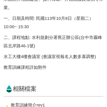
紹
業。
規
一、日期及時間: 民國113年10月8日（星期二）
劃
知
10:00~ 15:30
識
二、課程地點: 水利規劃分署舊正辦公區(台中市霧峰
亮
區北岸路46-1號)
點
計
水工大樓4樓會議室 (會議室視報名人數多寡調整)
畫
教育訓練課程詳如附件
資
訊
公
相關檔案
開
服
教育訓練簡介rev1
務