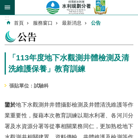
跳到主要內容區塊
:::
進
首頁
服務窗口
最新消息
公告
階
公告
搜
尋
「113年度地下水觀測井體檢測及清
洗維護保養」教育訓練
關
張貼單位：試驗科
於
我
們
鑒於
地下水觀測井井體攝影檢測及井體清洗維護等作
業重要性，擬藉本次教育訓練以期水利署、各河川分
業
務
署及水資源分署等從事相關業務同仁，更加熟稔地下
介
水觀測井相關建置、資料傳輸、井體維護及檢測等作