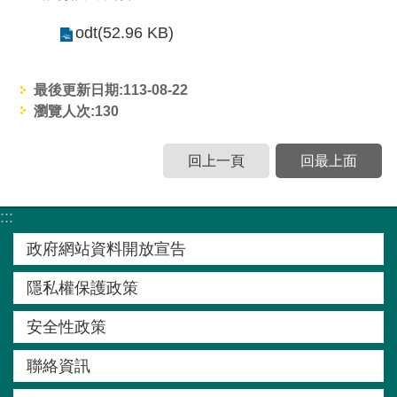
窗
odt(52.96 KB)
口
生
最後更新日期:113-08-22
態
瀏覽人次:
130
圖
資
回上一頁
回最上面
網
站
:::
導
政府網站資料開放宣告
覽
隱私權保護政策
回
安全性政策
首
頁
聯絡資訊