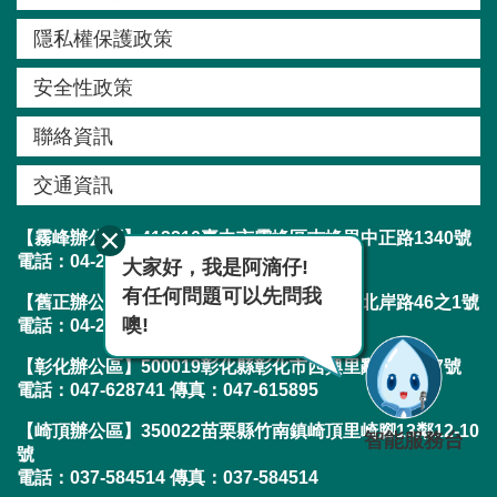
窗
隱私權保護政策
口
安全性政策
生
態
聯絡資訊
圖
交通資訊
資
【霧峰辦公區】413210臺中市霧峰區吉峰里中正路1340號
網
電話：04-23304788 傳真：04-23300282
大家好，我是阿滴仔!
站
有任何問題可以先問我
導
【舊正辦公區】413001臺中市霧峰區舊正里北岸路46之1號
噢!
電話：04-23304788 傳真：04-23303019
覽
【彰化辦公區】500019彰化縣彰化市西興里辭修路217號
回
電話：047-628741 傳真：047-615895
首
【崎頂辦公區】350022苗栗縣竹南鎮崎頂里崎腳13鄰12-10
智能服務台
頁
號
電話：037-584514 傳真：037-584514