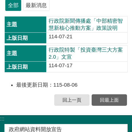
紹
全部
最新消息
規
行政院新聞傳播處「中部精密智
劃
慧新核心推動方案」政策說明
知
114-07-21
識
行政院特製「投資臺灣三大方案
亮
2.0」文宣
點
114-07-17
計
畫
最後更新日期：115-08-06
資
訊
回上一頁
回最上面
公
開
:::
服
政府網站資料開放宣告
務