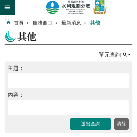
跳到主要內容區塊
:::
進
首頁
服務窗口
最新消息
其他
階
其他
搜
尋
單元查詢
主題：
關
於
內容：
我
們
業
務
介