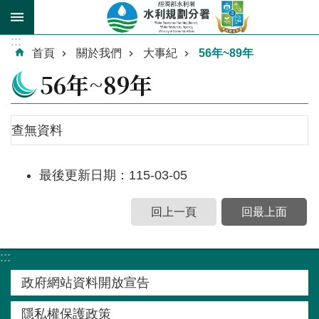
跳到主要內容區塊
:::
進
首頁
關於我們
大事紀
56年~89年
階
56年~89年
搜
尋
查無資料
最後更新日期：115-03-05
關
於
回上一頁
回最上面
我
們
:::
業
政府網站資料開放宣告
務
介
隱私權保護政策