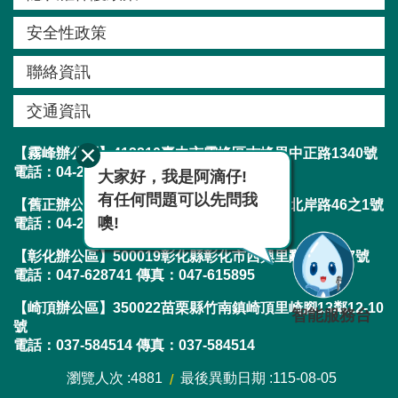
紹
安全性政策
規
劃
聯絡資訊
知
交通資訊
識
【霧峰辦公區】413210臺中市霧峰區吉峰里中正路1340號
亮
電話：04-23304788 傳真：04-23300282
大家好，我是阿滴仔!
點
有任何問題可以先問我
計
【舊正辦公區】413001臺中市霧峰區舊正里北岸路46之1號
噢!
畫
電話：04-23304788 傳真：04-23303019
【彰化辦公區】500019彰化縣彰化市西興里辭修路217號
資
電話：047-628741 傳真：047-615895
訊
【崎頂辦公區】350022苗栗縣竹南鎮崎頂里崎腳13鄰12-10
公
智能服務台
號
開
電話：037-584514 傳真：037-584514
服
瀏覽人次
4881
最後異動日期
115-08-05
務