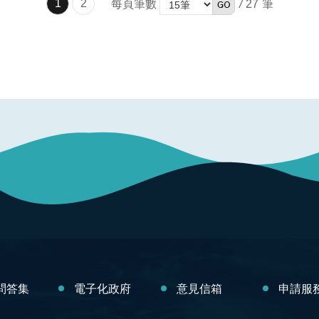
1
2
/
27
每頁筆數
問答集
電子化政府
意見信箱
申請服