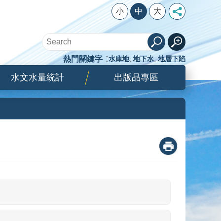
小
中
大
熱門關鍵字
水庫地
地下水
地層下陷
水文水量統計
出版品專區
_