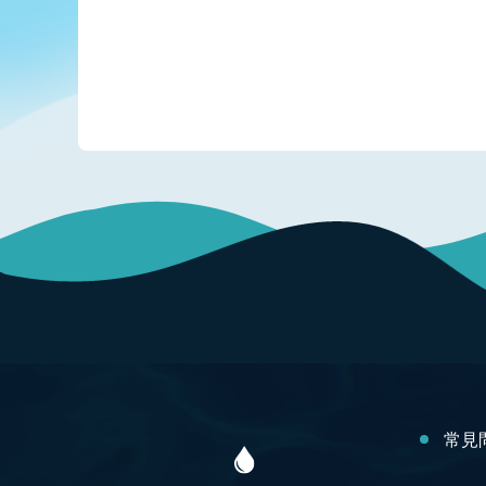
:::
常見