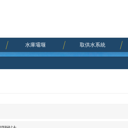
水庫壩堰
取供水系統