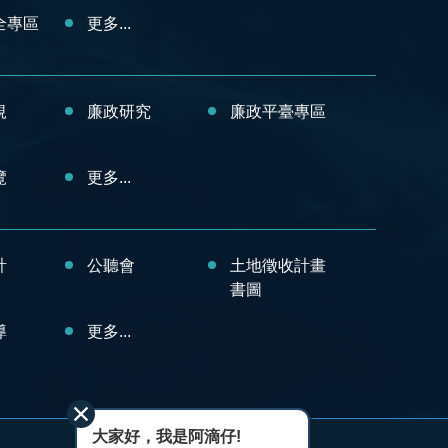
全專區
更多...
規
廉政研究
廉政平臺專區
覽
更多...
計
公聽會
土地徵收計畫
書圖
導
更多...
大家好，我是阿滴仔!