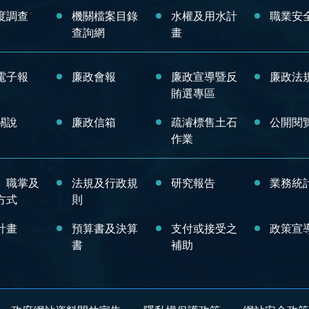
度調查
機關檔案目錄
水權及用水計
職業安
查詢網
畫
電子報
廉政會報
廉政宣導暨反
廉政法
賄選專區
關說
廉政信箱
疏濬標售土石
公開閱
作業
、職掌及
法規及行政規
研究報告
業務統
方式
則
計畫
預算書及決算
支付或接受之
政策宣
書
補助