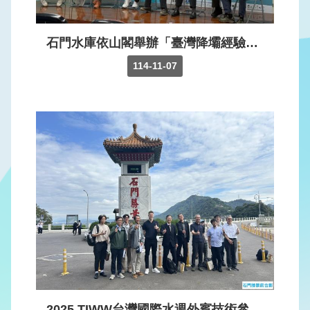
見
問
答
石門水庫依山閣舉辦「臺灣降壩經驗與未來展望」研討會。
114-11-07
English
政
府
網
站
資
料
開
放
宣
告
隱
私
2025 TIWW台灣國際水週外賓技術參訪。