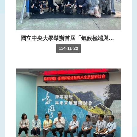
訊
公
開
網
國立中央大學舉辦首屆「氣候極端與社會韌性國際論壇：乾旱、熱害與暖化世界中的人類宜居性(CESR 2025)」，各國學者於114年11月22日至石門水庫參訪。
站
114-11-22
導
覽
回
首
頁
意
見
信
箱
常