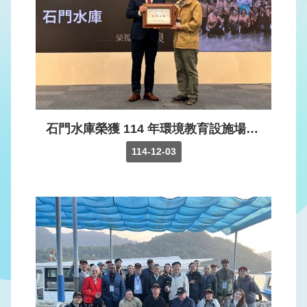
版
品
專
區
為
民
服
石門水庫榮獲 114 年環境教育設施場所及機構評鑑「優良」
務
114-12-03
廉
政
透
明
專
區
政
府
資