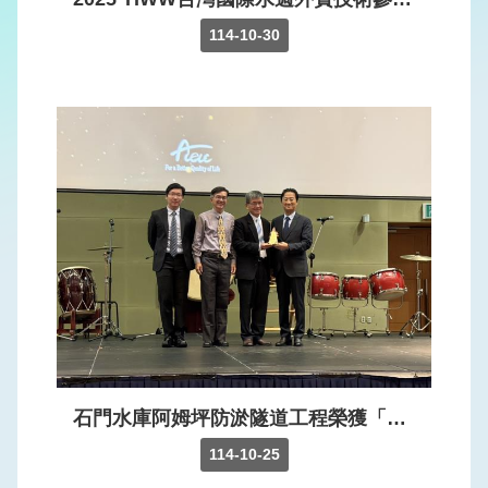
權
保
114-10-30
護
政
策
網
站
安
全
政
策
石門水庫阿姆坪防淤隧道工程榮獲「CECAR 10 優良工程獎」。
114-10-25