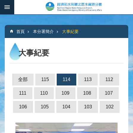
跳到主要內容區塊
:::
_
進
階
:::
搜
首頁
本分署簡介
大事紀要
尋
大事紀要
本
分
署
全部
115
114
113
112
簡
介
111
110
109
108
107
水
106
105
104
103
102
文
概
況