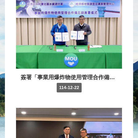
水
庫
壩
堰
取
供
水
系
統
簽署「事業用爆炸物使用管理合作備忘錄」
水
114-12-22
文
水
量
統
計
出