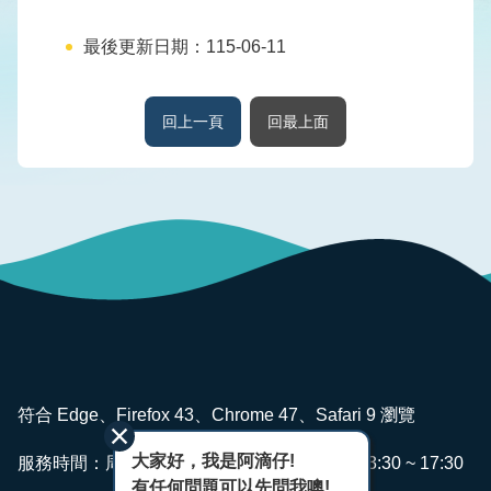
版
品
最後更新日期：115-06-11
專
區
回上一頁
回最上面
為
民
服
務
廉
政
透
明
專
:::
區
符合 Edge、Firefox 43、Chrome 47、Safari 9 瀏覽
政
大家好，我是阿滴仔!
服務時間：周一~ 週五 AM08:00 ~ 12:00 PM13:30 ~ 17:30
府
有任何問題可以先問我噢!
資