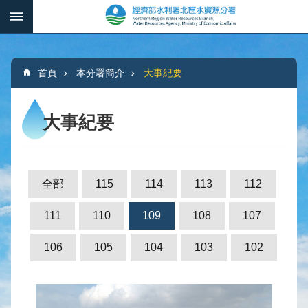
跳到主要內容區塊
:::
_
進
階
:::
搜
首頁
本分署簡介
大事紀要
尋
大事紀要
本
分
署
全部
115
114
113
112
簡
介
111
110
109
108
107
水
106
105
104
103
102
文
概
況