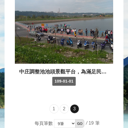
水
庫
壩
堰
取
供
水
系
統
中庄調整池池頭景觀平台，為滿足民眾旅遊需求，在考量安全及管理人力可負擔情形下，於109年元旦起試辦中庄調整池「景觀平台」定時開放。
水
109-01-01
文
水
量
統
1
2
3
計
出
/
19
每頁筆數