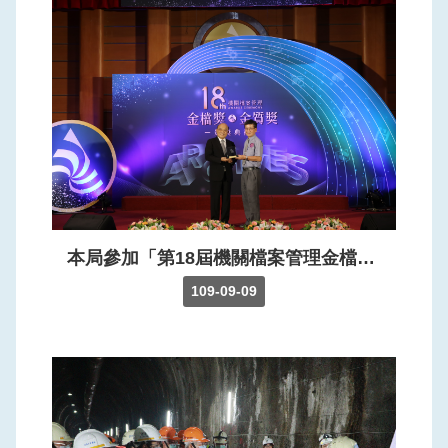
本局參加「第18屆機關檔案管理金檔獎」榮獲4項特優2項優等的優異成績，頒獎典禮於109年9月9日舉行，江局長自行政院長蘇院長手中接過獎座。
109-09-09