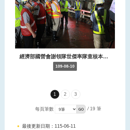
經濟部國營會謝領隊世傑率隊查核本局阿姆坪防淤隧道工程，本局由江局長率相關同仁與廠商接受查核，經簡報、現地勘查及文件審視後，除確認施工進度及品質符合相關要求外，並評列為甲等。
109-08-10
1
2
3
/
19
每頁筆數
最後更新日期：115-06-11