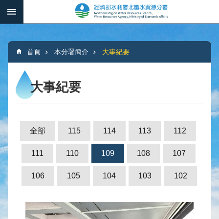
跳到主要內容區塊
:::
_
進
階
:::
搜
首頁
本分署簡介
大事紀要
尋
大事紀要
本
分
署
全部
115
114
113
112
簡
介
111
110
109
108
107
水
106
105
104
103
102
文
概
況