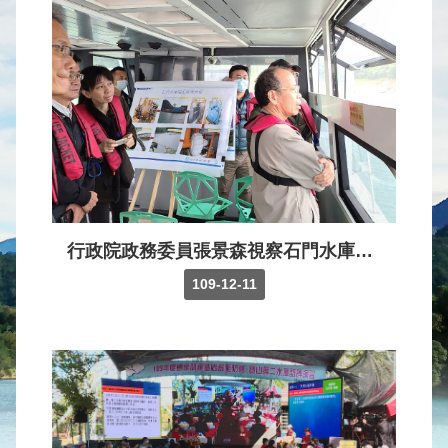
水
庫
壩
堰
取
供
水
系
統
行政院政務委員張景森視察石門水庫水情及集水區管理，是日由水利署賴署長率隊參與，向政委簡報本局集水區管理及水庫清淤現況，並合併公艇視察石門水庫相關設施及抽泥平台。
水
109-12-11
文
水
量
統
計
出