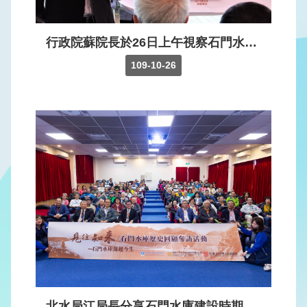
見
問
答
行政院蘇院長於26日上午視察石門水庫水情及清淤情形。今年氣候異常，1964年以來第1次在豐水期沒有颱風侵台、也沒有豪雨，造成台灣水庫蓄水量偏低；院長要求各單位做好各項供水整備及應變措施，以降低旱象帶來的衝擊。
109-10-26
English
政
府
網
站
資
料
開
放
宣
告
隱
私
北水局江局長分享石門水庫建設時期檔案整理成果。接續由中興工程基金會姚長春前執行長分享石門水庫規劃設計的始末、施工顧問二三事及石門水庫對台灣後續水利工程的影響。下午活動轉往壩區進行實地參訪。