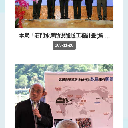
訊
公
開
網
本局「石門水庫防淤隧道工程計畫(第1階段)－阿姆坪防淤隧道工程」榮獲(109)年第14屆推動職業安全衛生優良工程金安獎A組佳作
站
109-11-20
導
覽
回
首
頁
意
見
信
箱
常