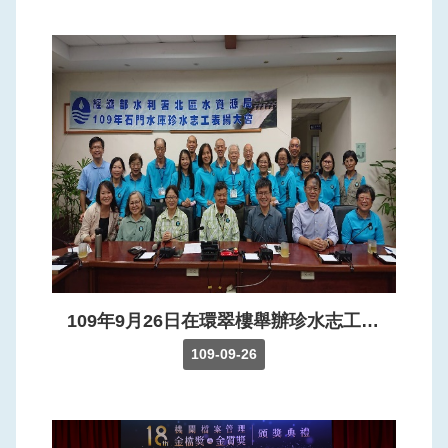
109年9月26日在環翠樓舉辦珍水志工表揚大會，由江局長明郎親自頒發獎狀感謝志工的奉獻及辛勞，同時大會中邀請榮退的志工朋友，謝謝他們多年來為石門水庫無私的付出，默默的奉獻，協助機關達成任務推動各項宣導工作。
109-09-26