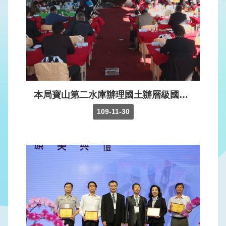
版
品
專
區
為
民
服
本局寶山第二水庫辦理國土辦層級國家安全演練事項演練內容以天災、人為破壞及資安恐攻為主。水利署王副署長為演練主推官，本局江局長為指揮官，郭副局長為說明官。並於當日下午圓滿結束。
務
109-11-30
廉
政
透
明
專
區
政
府
資