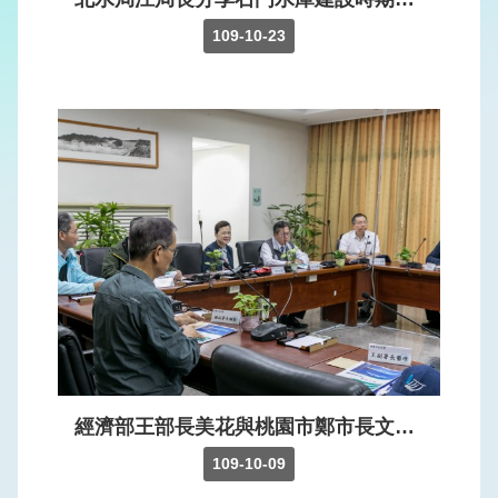
權
保
109-10-23
護
政
策
網
站
安
全
政
策
經濟部王部長美花與桃園市鄭市長文燦視察石門水庫，面對1964年以來首次無颱風侵台，加上平時降雨未於水庫集水區，部長要求各供水單位提前部署、積極面對，做好各項供水整備及應變措施，以降低旱象帶來的衝擊。
109-10-09