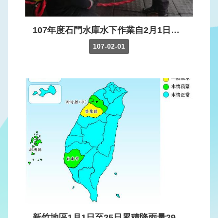
見
問
答
107年度石門水庫水下作業自2月1日開始執行，預定至4月中旬結束，利用汛期前寶貴作業時間，由專業廠商潛水人員檢查及清理各取水口及相關設施，以確保颱洪期間能維持水庫正常運作。
107-02-01
English
政
府
網
站
資
料
開
放
宣
告
隱
私
新竹地區1月1日至25日累積降雨量292.1毫米，寶山及寶山第二水庫合計蓄水量由1月1日1,778萬噸提升至1月26日3,192萬噸，經水利署旱災緊急應變小組會議決議，新竹地區自1月26日起水情燈號由一階限水黃燈轉為水情稍緊綠燈。