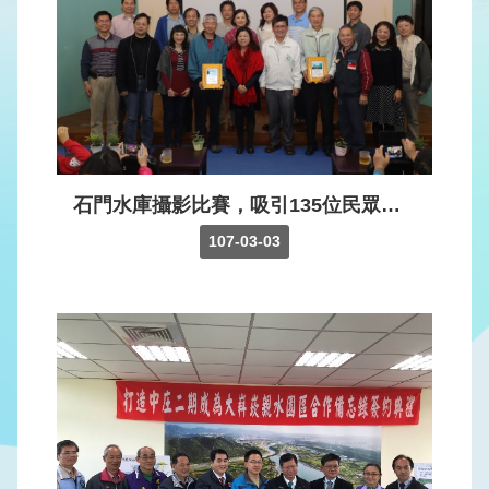
版
品
專
區
為
民
服
石門水庫攝影比賽，吸引135位民眾參賽，計1078張作品，在專業評審評選下，選出金、銀、銅及優選等作品，頒獎典禮於107年3月3日石門水庫依山閣舉行，由局長江明郎親自主持，獲獎照片並於依山閣1樓展出。
務
107-03-03
廉
政
透
明
專
區
政
府
資