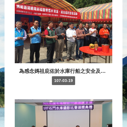
水
庫
壩
堰
取
供
水
系
統
為感念媽祖庇佑於水庫行船之安全及鄉里平安，石門水庫媽祖遊湖遶境祈福活動，於107年3月19日假石門水庫大壩碼頭舉辦啟航，由局長江明郎及桃園市渡船遊艇商業同業公會理事長范揚煥共同主持祭拜儀式。
水
107-03-19
文
水
量
統
計
出