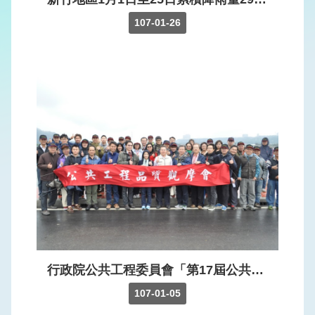
權
保
107-01-26
護
政
策
網
站
安
全
政
策
行政院公共工程委員會「第17屆公共工程金質獎得獎工程觀摩會活動」，由工程會黃副處長順昌率隊，邀請各縣市政府工程施工查核小組、中央機關工程承辦人員，以及北部地區品管班學員，參訪水利類特優工程－中庄調整池工程。
107-01-05