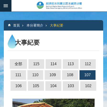
跳到主要內容區塊
:::
_
進
階
:::
搜
首頁
本分署簡介
大事紀要
尋
大事紀要
本
分
署
全部
115
114
113
112
簡
介
111
110
109
108
107
水
106
105
104
103
102
文
概
況