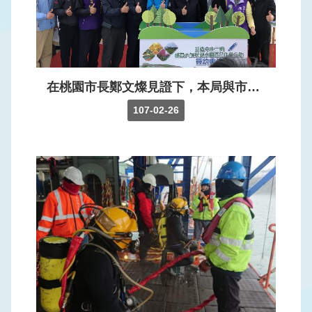
訊
公
開
網
在桃園市長鄭文燦見證下，本局與市府水務局簽訂合作備忘錄，將中庄調整池二期用地及景觀土丘，委由該局代管及規劃，打造為桃園市大嵙崁水岸公園。
站
107-02-26
導
覽
回
首
頁
意
見
信
箱
常