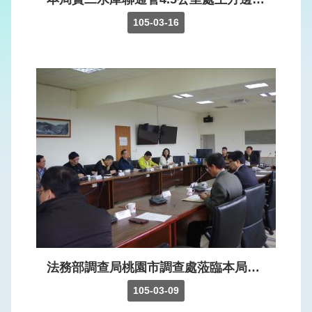
權
保
105-03-16
護
政
策
網
站
安
全
政
策
法務部調查局桃園市調查處蒞臨本局召開105年度關鍵基礎設施聯繫會議
105-03-09