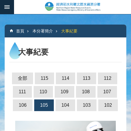
跳到主要內容區塊
:::
_
進
階
:::
搜
首頁
本分署簡介
大事紀要
尋
大事紀要
本
分
署
全部
115
114
113
112
簡
介
111
110
109
108
107
水
106
105
104
103
102
文
概
況