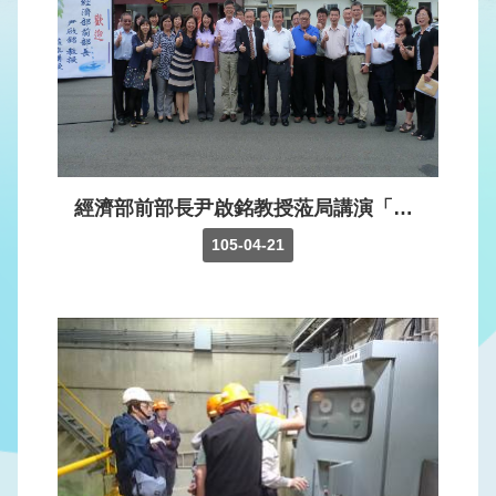
版
品
專
區
為
民
服
經濟部前部長尹啟銘教授蒞局講演「“水”麗事業，服務人生」專題講座
務
105-04-21
廉
政
透
明
專
區
政
府
資