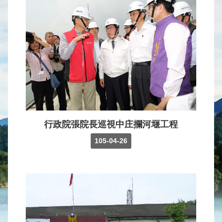
水
庫
壩
堰
取
供
水
系
統
行政院張院長巡視中庄攔河堰工程
水
105-04-26
文
水
量
統
計
出