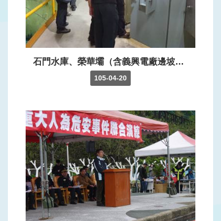
訊
公
開
網
石門水庫、榮華壩（含義興電廠邊坡等）、羅東堰汛期前安全檢查，確保颱洪期間水庫壩堰安全。
站
105-04-20
導
覽
回
首
頁
意
見
信
箱
常