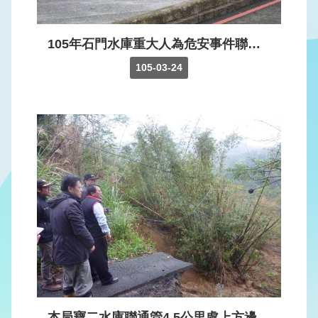
見
問
答
105年石門水庫重大人為危安事件聯合演練
105-03-24
English
政
府
網
站
資
料
開
放
宣
告
隱
私
本局寶二水庫聯通管4.5公里處上方邊坡走山