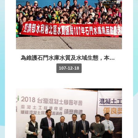
版
品
專
區
為
民
服
為維護石門水庫水質及水域生態，本局邀請鄰近石門及三坑國小師生假大壩碼頭辦理魚苗放養活動，由本局江明郎局長主持，總計放養12萬6千尾魚苗。
務
107-12-18
廉
政
透
明
專
區
政
府
資