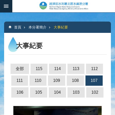
跳到主要內容區塊
:::
_
進
階
:::
搜
首頁
本分署簡介
大事紀要
尋
大事紀要
本
分
署
全部
115
114
113
112
簡
介
111
110
109
108
107
水
106
105
104
103
102
文
概
況