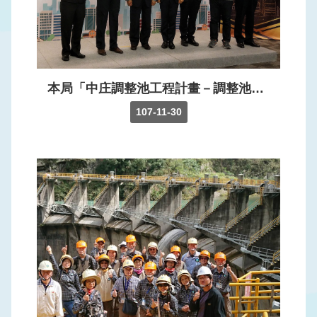
訊
公
開
網
本局「中庄調整池工程計畫－調整池工程(第一期)」榮獲社團法人台灣混凝土學會「107年度混凝土工程優良獎」殊榮，由本局張庭華副局長率領設計及施工團隊參加頒獎典禮，共享榮耀。
站
107-11-30
導
覽
回
首
頁
意
見
信
箱
常