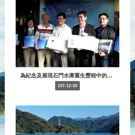
水
庫
壩
堰
取
供
水
系
統
為紀念及展現石門水庫重生歷程中的點滴，本局辦理《重生•石門水庫整治成果紀實》專書發表記者會，透過水利人自己說故事的方式，回顧整治計畫執行期間的經驗與甘苦。
水
107-12-20
文
水
量
統
計
出