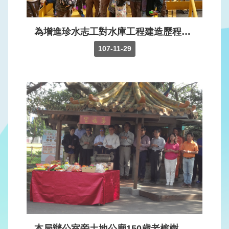
見
問
答
為增進珍水志工對水庫工程建造歷程、水力發電以及人文歷史瞭解，本局江明郎局長帶領志工至榮華壩水庫、義興電廠及薑母島現地觀摩研習，期能透過活動提升志工專業知能。
107-11-29
English
政
府
網
站
資
料
開
放
宣
告
隱
私
本局辦公室旁土地公廟150歲老榕樹經診斷發現感染靈芝根基腐病，本局特委託林業試驗所進行治療及維護工作，由本局江明郎局長邀請有關單位舉行開工前祭拜儀式，祈求養護作業順利平安，老榕樹早日恢復綠意盎然的生機。