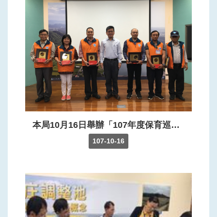
本局10月16日舉辦「107年度保育巡守志工表揚大會」，表揚中壢、百吉、雪霧鬧、玉峰、樂山、秀巒六隊巡守志工隊，執行巡守作業之熱心服務與無私奉獻的精神。
107-10-16