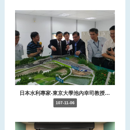
日本水利專家-東京大學池內幸司教授及河川整備研究所阿部徹組長至石門水庫交流「因應氣候變遷複合式災害整備、應變及復原」，希望藉由此次交流提升本局防災應變的制度面、技術面以及管理面。
107-11-06